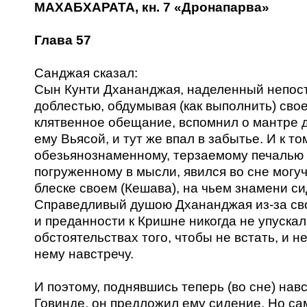
МАХАБХАРАТА, кн. 7 «Дронапарва»
Глава 57
Санджая сказал:
Сын Кунти Дхананджая, наделенный непо
доблестью, обдумывая (как выполнить) сво
клятвенное обещание, вспомнил о мантре 
ему Вьясой, и тут же впал в забытье. И к т
обезьянознаменному, терзаемому печалью
погруженному в мысли, явился во сне могуч
блеске своем (Кешава), на чьем знамени си
Справедливый душою Дхананджая из-за св
и преданности к Кришне никогда не упуска
обстоятельствах того, чтобы не встать, и не
нему навстречу.
И поэтому, поднявшись теперь (во сне) нав
Говинде, он предложил ему сидение. Но са