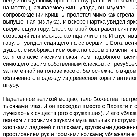
небу и воздушному пространству, равно и по земле,
на место, (называемое) Вишнупада, он, изумленный
сопровождении Кришны пролетел мимо как стрела,
выпущенная (из лука). И вскоре Партха увидел ярк
сверкающую гору, блеск которой был равен сиянию
созвездий или месяца, солнца или огня. И спустивш
гору, он увидел сидящего на ее вершине Бога, вел
душою, с изображением быка на своем знамени, и 
занятого аскетическим покаянием, подобного тысяч
сияющего своим собственным блеском, с трезубцем 
заплетенной на голове косою, белоснежного видом
облаченного в одежду из древесной коры и антил
шкуру.
Наделенное великой мощью, тело Божества пестр
тысячами глаз. И он восседал вместе с Парвати и
лучезарных существ (его окружавших). И его убла
пением и громкими звуками музыкальных инструме
хлопками ладоней и плясками, круговыми движени
простиранием рук и громкими криками; ублажали ег