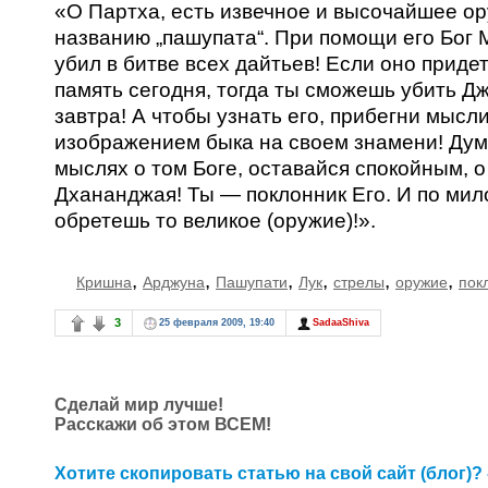
«О Партха, есть извечное и высочайшее ор
названию „пашупата“. При помощи его Бог
убил в битве всех дайтьев! Если оно придет
память сегодня, тогда ты сможешь убить Д
завтра! А чтобы узнать его, прибегни мысли
изображением быка на своем знамени! Дум
мыслях о том Боге, оставайся спокойным, о
Дхананджая! Ты — поклонник Его. И по мил
обретешь то великое (оружие)!».
,
,
,
,
,
,
Кришна
Арджуна
Пашупати
Лук
стрелы
оружие
пок
3
25 февраля 2009, 19:40
SadaaShiva
Сделай мир лучше!
Расскажи об этом ВСЕМ!
Хотите скопировать статью на свой сайт (блог)? 