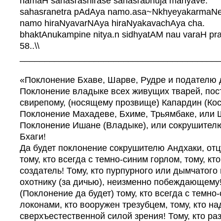
namaH sahasrashirase sahasrabhuja manyave.
sahasranetra pAdAya namo.asa~NkhyeyakarmaNe
namo hiraNyavarNAya hiraNyakavachAya cha.
bhaktAnukampine nitya.n sidhyatAM nau varaH p
58..\\
________________________________________
«Поклонение Бхаве, Шарве, Рудре и подателю 
Поклонение владыке всех живущих тварей, пос
свирепому, (носящему прозвище) Капардин (Ко
Поклонение Махадеве, Бхиме, Трьямбаке, или 
Поклонение Ишане (Владыке), или сокрушителю
Бхаги!
Да будет поклонение сокрушителю Андхаки, отц
тому, кто всегда с темно-синим горлом, тому, кто
создатель! Тому, кто пурпурного или дымчатого 
охотнику (за дичью), неизменно побеждающему
(Поклонение да будет) тому, кто всегда с темно
локонами, кто вооружен трезубцем, тому, кто н
сверхъестественной силой зрения! Тому, кто ра