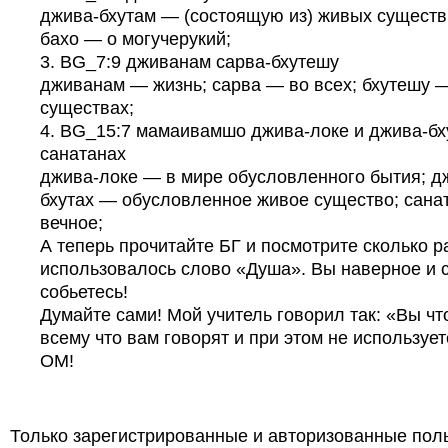
джива-бхутам — (состоящую из) живых существ
бахо — о могучерукий;
3. BG_7:9 дживанам сарва-бхутешу
дживанам — жизнь; сарва — во всех; бхутешу 
существах;
4. BG_15:7 мамаивамшо джива-локе и джива-бх
санатанах
джива-локе — в мире обусловленного бытия; д
бхутах — обусловленное живое существо; сана
вечное;
А теперь прочитайте БГ и посмотрите сколько р
использовалось слово «Душа». Вы наверное и с
собьетесь!
Думайте сами! Мой учитель говорил так: «Вы чт
всему что вам говорят и при этом не используе
ОМ!
Только зарегистрированные и авторизованные пол