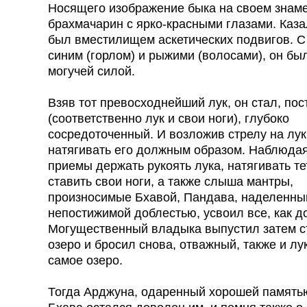
Носящего изображение быка на своем знам
брахмачарин с ярко-красными глазами. Каза
был вместилищем аскетических подвигов. С
синим (горлом) и рыжими (волосами), он бы
могучей силой.
Взяв тот превосходнейший лук, он стал, пос
(соответственно лук и свои ноги), глубоко
сосредоточенный. И возложив стрелу на лук,
натягивать его должным образом. Наблюдая
приемы держать рукоять лука, натягивать те
ставить свои ноги, а также слыша мантры,
произносимые Бхавой, Пандава, наделенны
непостижимой доблестью, усвоил все, как д
Могущественный владыка выпустил затем ст
озеро и бросил снова, отважный, также и лук
самое озеро.
Тогда Арджуна, одаренный хорошей памятью