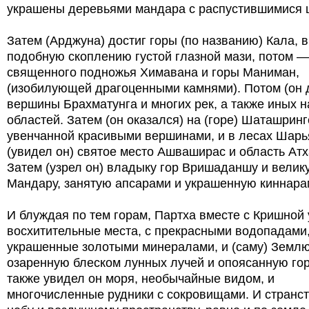
украшены деревьями мандара с распустившимися 
Затем (Арджуна) достиг горы (по названию) Кала, 
подобную скоплению густой глазной мази, потом —
священного подножья Химавана и горы Маниман,
(изобилующей драгоценными камнями). Потом (он 
вершины Брахматунга и многих рек, а также иных 
областей. Затем (он оказался) на (горе) Шаташринг
увенчанной красивыми вершинами, и в лесах Шарь
(увидел он) святое место Ашваширас и область Ат
Затем (узрел он) владыку гор Вришаданшу и велик
Мандару, занятую апсарами и украшенную киннара
И блуждая по тем горам, Партха вместе с Кришной
восхитительные места, с прекрасными водопадами
украшенные золотыми минералами, и (саму) Землю
озаренную блеском лунных лучей и опоясанную го
также увидел он моря, необычайные видом, и
многочисленные рудники с сокровищами. И странст