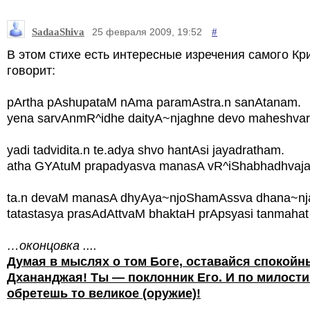
SadaaShiva
#
25 февраля 2009, 19:52
В этом стихе есть интересные изречения самого К
говорит:
pArtha pAshupataM nAma paramAstra.n sanAtanam.
yena sarvAnmR^idhe daityA~njaghne devo maheshvar
yadi tadvidita.n te.adya shvo hantAsi jayadratham.
atha GYAtuM prapadyasva manasA vR^iShabhadhvaja
ta.n devaM manasA dhyAya~njoShamAssva dhana~nj
tatastasya prasAdAttvaM bhaktaH prApsyasi tanmahat
…оконцовка ....
Думая в мыслях о том Боге, оставайся спокойн
Дхананджая! Ты — поклонник Его. И по милости
обретешь то великое (оружие)!