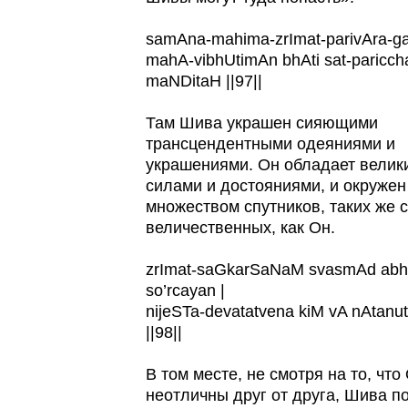
samAna-mahima-zrImat-parivAra-g
mahA-vibhUtimAn bhAti sat-paricch
maNDitaH ||97||
Там Шива украшен сияющими
трансцендентными одеяниями и
украшениями. Он обладает велик
силами и достояниями, и окружен
множеством спутников, таких же 
величественных, как Он.
zrImat-saGkarSaNaM svasmAd abhi
so’rcayan |
nijeSTa-devatatvena kiM vA nAtanu
||98||
В том месте, не смотря на то, что
неотличны друг от друга, Шива п