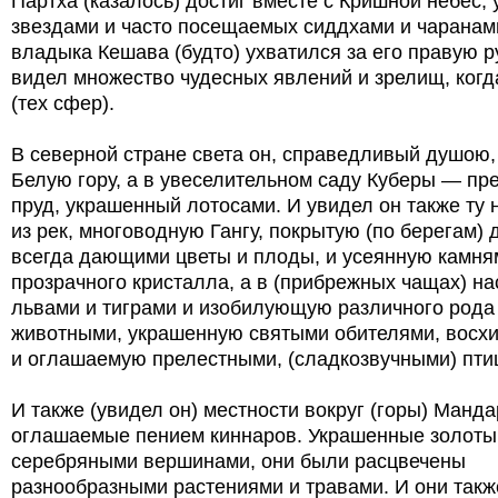
Партха (казалось) достиг вместе с Кришной небес,
звездами и часто посещаемых сиддхами и чаранам
владыка Кешава (будто) ухватился за его правую ру
видел множество чудесных явлений и зрелищ, когд
(тех сфер).
В северной стране света он, справедливый душою,
Белую гору, а в увеселительном саду Куберы — пр
пруд, украшенный лотосами. И увидел он также ту
из рек, многоводную Гангу, покрытую (по берегам) 
всегда дающими цветы и плоды, и усеянную камня
прозрачного кристалла, а в (прибрежных чащах) н
львами и тиграми и изобилующую различного рода
животными, украшенную святыми обителями, восх
и оглашаемую прелестными, (сладкозвучными) пти
И также (увидел он) местности вокруг (горы) Манда
оглашаемые пением киннаров. Украшенные золоты
серебряными вершинами, они были расцвечены
разнообразными растениями и травами. И они так