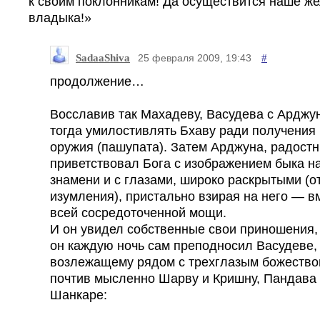
к своим поклонникам! Да осуществится наше же
владыка!»
SadaaShiva
#
25 февраля 2009, 19:43
продолжение…
Восславив так Махадеву, Васудева с Арджу
тогда умилостивлять Бхаву ради получения 
оружия (пашупата). Затем Арджуна, радост
приветствовал Бога с изображением быка н
знамени и с глазами, широко раскрытыми (о
изумления), пристально взирая на него — 
всей сосредоточенной мощи.
И он увидел собственные свои приношения,
он каждую ночь сам преподносил Васудеве,
возлежащему рядом с трехглазым божество
почтив мысленно Шарву и Кришну, Пандава 
Шанкаре: