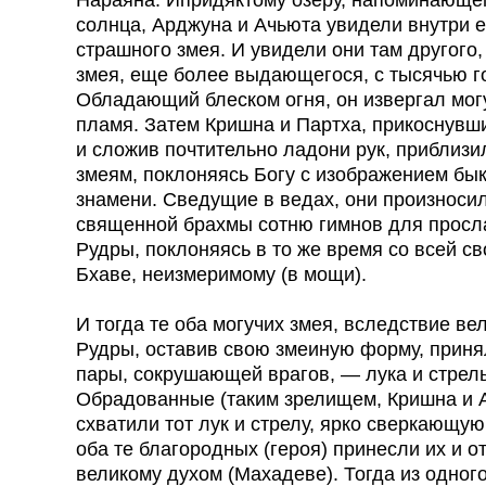
солнца, Арджуна и Ачьюта увидели внутри е
страшного змея. И увидели они там другого,
змея, еще более выдающегося, с тысячью г
Обладающий блеском огня, он извергал мог
пламя. Затем Кришна и Партха, прикоснувши
и сложив почтительно ладони рук, приблизи
змеям, поклоняясь Богу с изображением бык
знамени. Сведущие в ведах, они произносил
священной брахмы сотню гимнов для прос
Рудры, поклоняясь в то же время со всей с
Бхаве, неизмеримому (в мощи).
И тогда те оба могучих змея, вследствие ве
Рудры, оставив свою змеиную форму, приня
пары, сокрушающей врагов, — лука и стрел
Обрадованные (таким зрелищем, Кришна и 
схватили тот лук и стрелу, ярко сверкающую
оба те благородных (героя) принесли их и о
великому духом (Махадеве). Тогда из одного