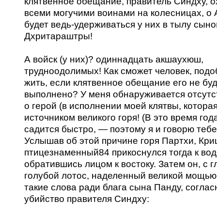
клятвенное обещание, правитель Синдху, 
всеми могучими воинами на колесницах, о 
будет ведь-удерживаться у них в тылу сын
Дхритараштры!
А войск (у них)? одиннадцать акшаухюш,
трудноодолимых! Как сможет человек, подо
жить, если клятвенное обещание его не бу
выполнено? У меня обнаруживается отсутс
о герой (в исполнении моей клятвы, которая
источником великого горя! (В это время год
садится быстро, — поэтому я и говорю тебе
Услышав об этой причине горя Партхи, Кр
птицезнаменный84 прикоснулся тогда к воде
обратившись лицом к востоку. Затем он, с г
голубой лотос, наделенный великой мощью,
такие слова ради блага сына Панду, соглас
убийство правителя Синдху: