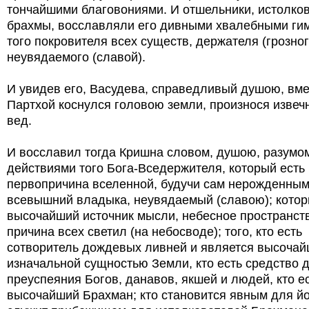
тончайшими благовониями. И отшельники, истолко
брахмы, восславляли его дивными хвалебными ги
того покровителя всех существ, держателя (грозног
неувядаемого (славой).
И увидев его, Васудева, справедливый душою, вме
Партхой коснулся головою земли, произнося извеч
вед.
И восславил тогда Кришна словом, душою, разумо
действиями того Бога-Вседержителя, который есть
первопричина вселенной, будучи сам нерожденным
всевышний владыка, неувядаемый (славою); котор
высочайший источник мысли, небесное пространств
причина всех светил (на небосводе); того, кто есть
сотворитель дождевых ливней и является высочай
изначальной сущностью Земли, кто есть средство 
преуспеяния Богов, данавов, якшей и людей, кто е
высочайший Брахман; кто становится явным для йо