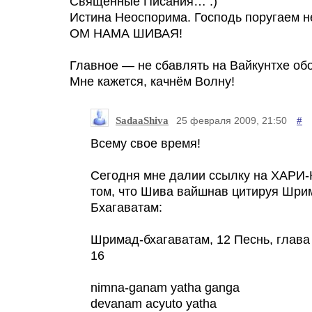
Священные Писания… :)
Истина Неоспорима. Господь поругаем н
ОМ НАМА ШИВАЯ!
Главное — не сбавлять на Вайкунтхе об
Мне кажется, качнём Волну!
SadaaShiva
#
25 февраля 2009, 21:50
Всему свое время!
Сегодня мне далии ссылку на ХАРИ-
том, что Шива вайшнав цитируя Шри
Бхагаватам:
Шримад-бхагаватам, 12 Песнь, глава 
16
nimna-ganam yatha ganga
devanam acyuto yatha