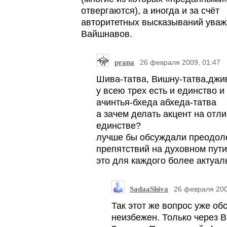
отвергаются), а иногда и за счёт
авторитетных высказываний ува
Вайшнавов.
prana
26 февраля 2009, 01:47
Шива-татва, Вишну-татва,джи
у всею трех есть и единство и
ачинтья-бхеда абхеда-татва
а зачем делать акцент на отл
единстве?
лучше бы обсуждали преодол
препятствий на духовном пути
это для каждого более актуал
SadaaShiva
26 февраля 200
Так этот же вопрос уже об
неизбежен. Только через В