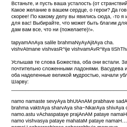
Встаньте, и пусть ваша усталость (от странствий
Какое желание в вашем сердце, о герои? Да го
скорее! По какому делу вы явились сюда, -то я
для вас! Выбирайте, что может быть благим для
дам вам все, что ни (пожелаете)!».
tapyamAnAya salile brahmaNyAyAjitAya cha.
vishvAtmane vishvasR^ije vishvamAvR^itya tiShTha
Услышав те слова Божества, оба они встали. З
почтительно сложенными ладонями. Васудева 
оба наделенные великой мудростью, начали уб
Шарву:
________________________________________
namo namaste sevyAya bhUtAnAM prabhave sadA
brahma vaktrAya sharvAya sha~NkarAya shivAya c
namo.astu vAchaspataye prajAnAM pataye namaH
namo vishvasya pataye mahataM pataye namaH… 5