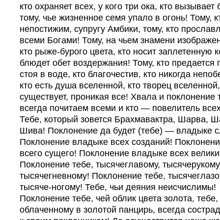
кто охраняет всех, у кого три ока, кто вызывает 
тому, чье жизненное семя упало в огонь! Тому, к
непостижим, супругу Амбики, тому, кто прослав
всеми Богами! Тому, на чьем знамени изображе
кто рыже-бурого цвета, кто носит заплетенную к
блюдет обет воздержания! Тому, кто предается 
стоя в воде, кто благочестив, кто никогда непоб
кто есть душа вселенной, кто творец вселенной, 
существует, проникая все! Хвала и поклонение т
всегда почитаем всеми и кто — повелитель всех
Тебе, который зовется Брахмавактра, Шарва, Ш
Шива! Поклонение да будет (тебе) — владыке с
Поклонение владыке всех созданий! Поклонен
всего сущего! Поклонение владыке всех велики
Поклонение тебе, тысячеглавому, тысячерукому
тысячегневному! Поклонение тебе, тысячеглазо
тысяче-ногому! Тебе, чьи деяния неисчислимы!
Поклонение тебе, чей облик цвета золота, тебе,
облаченному в золотой панцирь, всегда состра