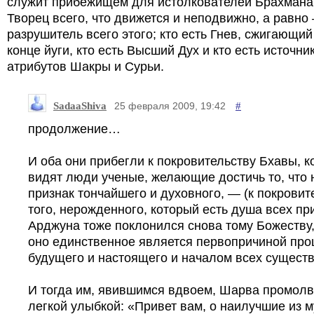
служит прибежищем для истолкователей Брахмана;
Творец всего, что движется и неподвижно, а равно
разрушитель всего этого; кто есть Гнев, сжигающий
конце йуги, кто есть Высший Дух и кто есть источни
атрибутов Шакры и Сурьи.
SadaaShiva
#
25 февраля 2009, 19:42
продолжение…
И оба они прибегли к покровительству Бхавы, к
видят люди ученые, желающие достичь то, что 
признак тончайшего и духовного, — (к покровит
того, нерожденного, который есть душа всех пр
Арджуна тоже поклонился снова тому Божеству, 
оно единственное является первопричиной пр
будущего и настоящего и началом всех существ
И тогда им, явившимся вдвоем, Шарва промолв
легкой улыбкой: «Привет вам, о наилучшие из м