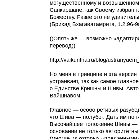
могущественному и возвышенном
Санкаршане, как Своему избранн
Божеству. Разве это не удивитель
(Брихад Бхагаватамрита, 1.2.96-9
((Опять же — возможно «адапти
перевод))
http://vaikuntha.ru/blog/ustranyaem
Но меня в принципе и эта версия
устраивает, так как самое главно
о Единстве Кришны и Шивы. Авт
Вайшнавом.
Главное — особо ретивых разубед
что Шива — полубог. Дать им пон
Высочайшее положение Шивы — 
основании не только авторитетны
(многие из которых «преданными