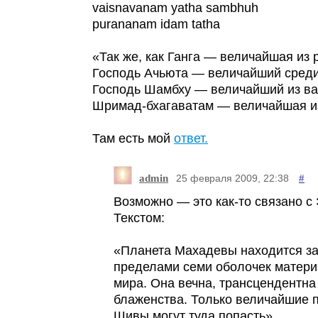
vaisnavanam yatha sambhuh
purananam idam tatha
«Так же, как Ганга — величайшая из р
Господь Ачьюта — величайший среди
Господь Шамбху — величайший из в
Шримад-бхагаватам — величайшая и
Там есть мой
ответ.
admin
#
25 февраля 2009, 22:38
Возможно — это как-то связано с
Текстом:
«Планета Махадевы находится з
пределами семи оболочек матери
мира. Она вечна, трансцендентна
блаженства. Только величайшие 
Шивы могут туда попасть».