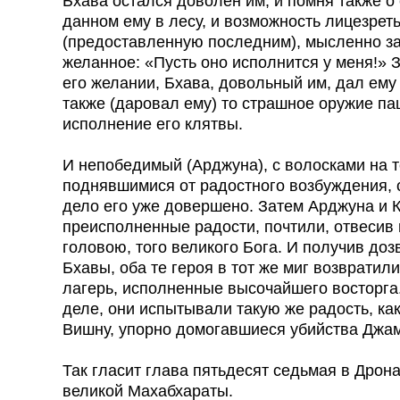
Бхава остался доволен им, и помня также о 
данном ему в лесу, и возможность лицезрет
(предоставленную последним), мысленно з
желанное: «Пусть оно исполнится у меня!» З
его желании, Бхава, довольный им, дал ему
также (даровал ему) то страшное оружие па
исполнение его клятвы.
И непобедимый (Арджуна), с волосками на т
поднявшимися от радостного возбуждения, с
дело его уже довершено. Затем Арджуна и 
преисполненные радости, почтили, отвесив
головою, того великого Бога. И получив до
Бхавы, оба те героя в тот же миг возвратили
лагерь, исполненные высочайшего восторга
деле, они испытывали такую же радость, ка
Вишну, упорно домогавшиеся убийства Джам
Так гласит глава пятьдесят седьмая в Дрон
великой Махабхараты.