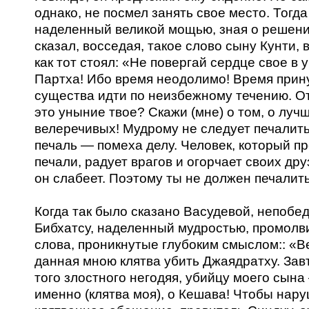
однако, не посмел занять свое место. Тогд
наделенный великой мощью, зная о решени
сказал, восседая, такое слово сыну Кунти, 
как тот стоял: «Не повергай сердце свое в 
Партха! Ибо время неодолимо! Время прин
существа идти по неизбежному течению. О
это уныние твое? Скажи (мне) о том, о лучш
велеречивых! Мудрому не следует печалить
печаль — помеха делу. Человек, который п
печали, радует врагов и огорчает своих дру
он слабеет. Поэтому ты не должен печалить
Когда так было сказано Васудевой, непоб
Бибхатсу, наделенный мудростью, промолв
слова, проникнутые глубоким смыслом:: «В
данная мною клятва убить Джаядратху. Зав
того злостного негодяя, убийцу моего сына
именно (клятва моя), о Кешава! Чтобы нар