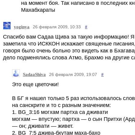
на момент боя. Так написано в последних кн
Махабхараты
yoginya
#
26 февраля 2009, 10:33
Спасибо вам Cадаа Щива за такую информацию! Я
заметила что ИСККОН искажает священые писания,
говоря было очень больно это видеть как в Бхагава
дело подменялись слова Атмо, Брахмо на другие с
SadaaShiva
#
26 февраля 2009, 19:07
Это еще цветочки!
В БГ я нашел только 5 раз использовалось сло
на санскрите и то с разным значением:
1. BG_3:16 могхам партха са дживати
могхам — впустую; партха — о сын Притхи (Aрд
— он; дживати — живет.
2. BG_7:5 джива-бхутам маха-бахо