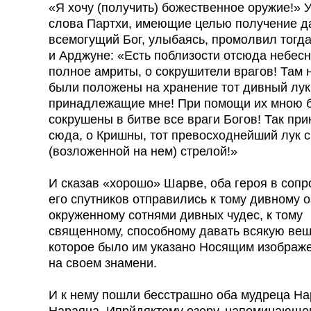
«Я хочу (получить) божественное оружие!»
слова Партхи, имеющие целью получение да
всемогущий Бог, улыбаясь, промолвил тогд
и Арджуне: «Есть поблизости отсюда небесн
полное амриты, о сокрушители врагов! Там 
были положены на хранение тот дивный лук 
принадлежащие мне! При помощи их мною 
сокрушены в битве все враги Богов! Так при
сюда, о Кришны, тот превосходнейший лук с
(возложенной на нем) стрелой!»
И сказав «хорошо» Шарве, оба героя в соп
его спутников отправились к тому дивному о
окруженному сотнями дивных чудес, к тому
священному, способному давать всякую вещь
которое было им указано Носящим изображ
на своем знамени.
И к нему пошли бесстрашно оба мудреца На
Нараяна. Ипрйдяктому озеру, напоминающе