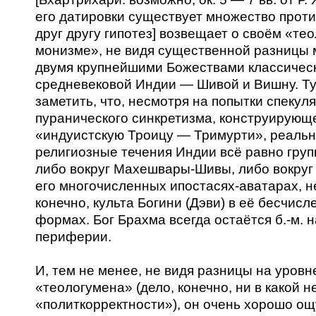
его датировки существует множество прот
друг другу гипотез] возвещает о своём «те
монизме», не видя существенной разницы
двумя крупнейшими Божествами классичес
средневековой Индии — Шивой и Вишну. Ту
заметить, что, несмотря на попытки спекул
пуранического синкретизма, конструирующег
«индуистскую Троицу — Тримурти», реаль
религиозные течения Индии всё равно гру
либо вокруг Махешвары-Шивы, либо вокруг
его многочисленных ипостасях-аватарах, н
конечно, культа Богини (Дэви) в её бесчис
формах. Бог Брахма всегда остаётся б.-м. н
периферии.
И, тем не менее, не видя разницы на уровн
«теологумена» (дело, конечно, ни в какой н
«политкорректности»), он очень хорошо о