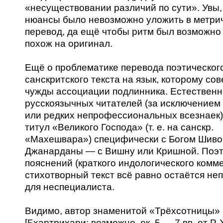
«несуществовании различий по сути». Увы,
нюансы было невозможно уложить в метри
перевод, да ещё чтобы ритм был возможно
похож на оригинал.
Ещё о проблематике перевода поэтическог
санскритского текста на язык, которому со
чужды ассоциации подлинника. Естественно
русскоязычных читателей (за исключением
или редких непрофессиональных всезнаек)
титул «Великого Господа» (т. е. на санскр.
«Махешварa») специфически с Богом Шиво
Джанарданы — с Вишну или Кришной. Поэт
пояснений (краткого индологического комм
стихотворный текст всё равно остаётся не
для неспециалиста.
Видимо, автор знаменитой «Трёхсотницы»
[Бхартрихари: возможно, ок. 5 — 7 вв. от Р. 