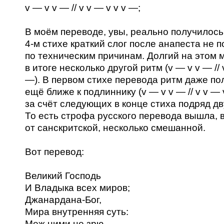
v — v v — // v v — v v v —;
В моём переводе, увы, реально получилось 
4-м стихе краткий слог после анапеста не 
по техническим причинам. Долгий на этом 
в итоге несколько другой ритм (v — v v — // 
—). В первом стихе перевода ритм даже по
ещё ближе к подлиннику (v — v v — // v v — 
за счёт следующих в конце стиха подряд дв
То есть строфа русского перевода вышла, 
от санскритской, несколько смешанной.
Вот перевод:
Великий Господь
И Владыка всех миров;
Джанардана-Бог,
Мира внутренняя суть:
Меж ними не зрю