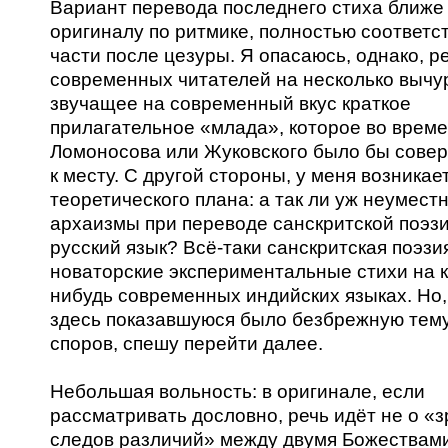
Вариант перевода последнего стиха ближе 
оригиналу по ритмике, полностью соответст
части после цезуры. Я опасаюсь, однако, р
современных читателей на несколько вычу
звучащее на современный вкус краткое
прилагательное «млада», которое во врем
Ломоносова или Жуковского было бы сове
к месту. С другой стороны, у меня возникае
теоретического плана: а так ли уж неумест
архаизмы при переводе санскритской поэз
русский язык? Всё-таки санскритская поэзи
новаторские экспериментальные стихи на к
нибудь современных индийских языках. Но,
здесь показавшуюся было безбрежную тем
споров, спешу перейти далее.
Небольшая вольность: в оригинале, если
рассматривать дословно, речь идёт не о «
следов различий» между двумя Божествами