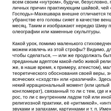
всем своим «нутром», будучи, безусловно, 
личных причин практикующим шайвой, чей
Господь»-Махешвара внешне отличается те
убранстве его головы сияет в качестве вен
месяц. Таким и изображают нередко Шиву 
олеографии или каменные скульптуры.
Какой урок, помимо маленького стиховедче
можем извлечь из этой строфы? Видимо, дл
чтобы сделаться, — или же продолжать бы
преданным адептом какой-либо живой рели
же, в наше время, к примеру, атеистом), ма
теоретического обоснования своей веры, з
всяческих «сходств» или «различий». Здес
некий иррациональный момент (или целый 
конгломерат), связанный то ли с тем, где и 
рос, то ли с внутренним ладом той или ино
религиозной практики, её «ритмикой», «ин
звуками и запахами, картинками и т. п. Име