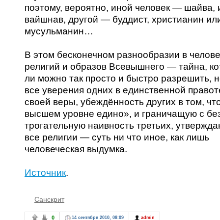
поэтому, вероятно, иной человек — шайва,
вайшнав, другой — буддист, христианин ил
мусульманин…
В этом бесконечном разнообразии в челов
религий и образов Всевышнего — тайна, к
ли можно так просто и быстро разрешить, 
все уверения одних в единственной право
своей веры, убеждённость других в том, чт
высшем уровне едино», и граничащую с б
трогательную наивность третьих, утвержда
все религии — суть ни что иное, как лишь
человеческая выдумка.
Источник
.
Санскрит
0
14 сентября 2010, 08:09
admin