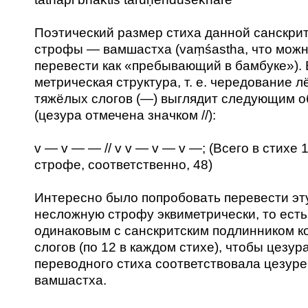
Поэтический размер стиха данной санскри
строфы — вамшастха (vaṃśastha, что можн
перевести как «пребывающий в бамбуке»). 
метрическая структура, т. е. чередование лё
тяжёлых слогов (—) выглядит следующим 
(цезура отмечена значком //):
v — v — — // v v — v — v —; (Всего в стихе 1
строфе, соответственно, 48)
Интересно было попробовать перевести эт
несложную строфу эквиметрически, то есть
одинаковым с санскритским подлинником к
слогов (по 12 в каждом стихе), чтобы цезур
переводного стиха соответствовала цезуре
вамшастха.