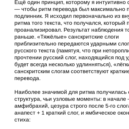
Ещё один принцип, которому я интуитивно
— чтобы ритм перевода был максимально 
подлинник. Я исходил первоначально из вн
ритма того текста, что получался, который 
проанализировал. Результат наблюдения то
раньше. «Тяжёлые» санскритские слоги
приблизительно передаются ударными сло
русского текста (памятуя, что при нетороп
прочтении русский слог, находящийся под 
будет всегда несколько удлинняться), «лёг
санскритским слогам соответствуют кратки
перевода.
Наиболее значимой для ритма получилась 
структура, чьи узловые моменты: в начале
амфибрахий, цезура строго после 5-го слог
анапест + 1 краткий слог, и ямбическое око
стиха: