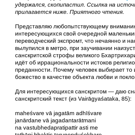
удержался, скопипастил. Ссылка на источ
прилагается ниже. Приятного чтения.
Представляю любопытствующему внимани
интересующихся свой очередной маленьки
переводческий экспромт, что нечаянно и на
вылупился в метро, при заучивании наизус
санскритской строфы великого Бхартрихари
идёт об иррациональности истоков религи
преданности. Почему человек выбирает то 
божество в качестве объекта любви и покл
Для интересующихся санскритом — даю сн
санскритский текст (из Vairāgyaśataka, 85):
maheśvare vā jagatām adhīśvare
janārdane vā jagadantarātmani
na vastubhedapratipattir asti me
tathāpi bhaktis taruṇenduśekhare