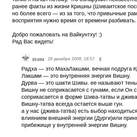
ранее факты из жизни Кришны (Шиваитское пос
но более всего — из за того, что привычные ра
восприятия нужно время от времени разбиват
Добро пожаловать на Вайкунтху! :)
Рад Вас видеть!
prana
#
28 декабря 2008, 18:57
Радха — это МахаЛакшми, вечная подруга 
Лакшми — это внутренняя энергия Вишну.
Дурва — это шакти Шивы. ее называют тень
Вишну не соприкасается с гунами, если Он 
соприкасается в форме Шива-татвы и джива
Вишну-татва всегда остается выше гун.
а у нас (джива-татва) есть выбор находитьс
влиянием внешней энергии (Дурги)или прин
прибежище у внутренней энергии Вишну.