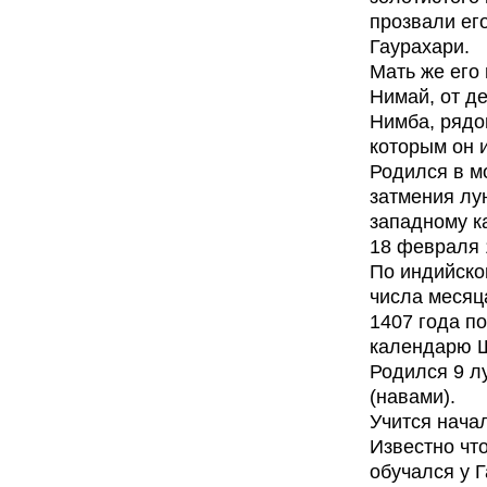
прозвали ег
Гаурахари.
Мать же его
Нимай, от д
Нимба, рядо
которым он 
Родился в м
затмения лу
западному 
18 февраля 
По индийско
числа месяц
1407 года по
календарю 
Родился 9 л
(навами).
Учится начал
Известно что
обучался у 