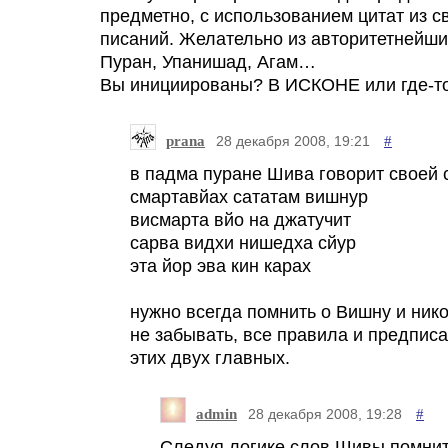
предметно, с использованием цитат из 
писаний. Желательно из авторитетнейши
Пуран, Упанишад, Агам…
Вы инициированы? В ИСКОНЕ или где-т
prana
#
28 декабря 2008, 19:21
в падма пуране Шива говорит своей 
смартавйах сататам вишнур
висмарта вйо на джатучит
сарва видхи нишедха сйур
эта йор эва кин карах
нужно всегда помнить о Вишну и ник
не забывать, все правила и предписа
этих двух главных.
admin
#
28 декабря 2008, 19:28
Следуя логике слов Шивы помнит