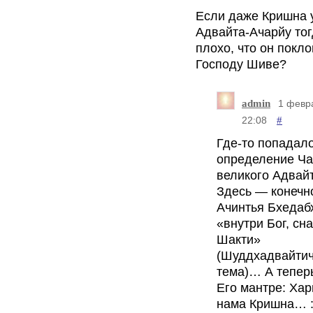
Если даже Кришна
Адвайта-Ачарйу тог
плохо, что он покл
Господу Шиве?
admin
1 февр
#
22:08
Где-то попадал
определение Ча
великого Адвайт
Здесь — конечн
Ачинтья Бхедаб
«внутри Бог, сн
Шакти»
(Шуддхадвайтич
тема)… А тепер
Его мантре: Ха
нама Кришна… :