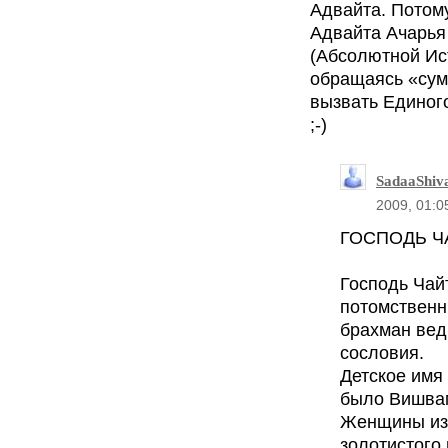
Адвайта. Потом
Адвайта Ачарья
(Абсолютной Ис
обращаясь «су
вызвать Единог
;-)
SadaaShiv
2009, 01:0
ГОСПОДЬ Ч
Господь Чай
потомствен
брахман вед
сословия.
Детское имя 
было Вишва
Женщины из-
золотистого 