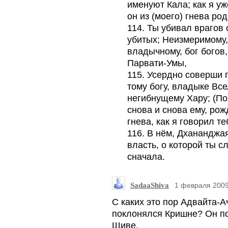
именуют Кала; как я уж
он из (моего) гнева ро
114. Ты убивал врагов
убитых; Неизмеримому,
владычному, бог богов,
Парвати-Умы,
115. Усердно соверши 
тому богу, владыке Вс
негибнущему Хару; (По
снова и снова ему, ро
гнева, как я говорил т
116. В нём, Дхананджая
власть, о которой ты 
сначала.
SadaaShiva
1 февраля 2009
С каких это пор Адвайта-А
поклонялся Кришне? Он п
Шиве.