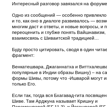
Интересный разговор завязался на форум
Одно из сообщений — особенно привлекло
и то, как оно в диалоге развивалось — воз
многим даст и ответы, и новые вопросы, и 
переоценить и глубже понять Вайшнавизм, 
взаимосвязь с Шиваитской традицией…
Буду просто цитировать, сводя в один чит
фрагмент:
Венкатешвара, Джаганнатха и Виттхалешва
популярные в Индии образы Вишну) – на с
формы Шивы, потому что -Ишварой могут 
только Его.
Если так, тогда вся Бхагавад-гита посвяще
Шиве. Там Арджуна называет Кришну и
Парамешварой (БГ 11.3), и Йогешварой (БГ 1