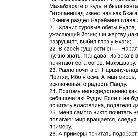
Махабхарате откуды и была взята
Гитопанишад известная как Бхага
12книге раздел Нарайания глава 
21. Хранит суровые обеты Рудра,
ужасающий йогин; Он жертву Да
разрушил*, выбил глаз у Бхаги;
22. В своей сущности он — Нарая
нужно знать, Пандава, Из века в в
почитают бога богов, Махэшвару,
23. Равно почитают Нараяну-влад
Притхи, Ибо я есмь Атман миров, 
исключенья, о радость Панду.
24. Поэтому непосредственно как
себя почитаю Рудру, Если я не бу
почитать властелина, подателя д
25. Меня самого никто почитать не
полагаю: Мир вращается, следуя
примеру,
26. А примеры почитать подобает,