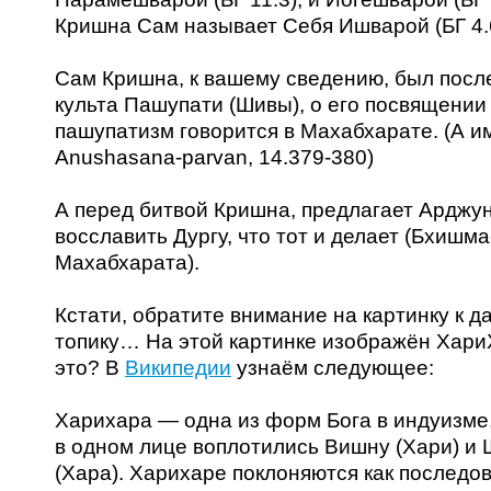
Кришна Сам называет Себя Ишварой (БГ 4.
Сам Кришна, к вашему сведению, был пос
культа Пашупати (Шивы), о его посвящении
пашупатизм говорится в Махабхарате. (А и
Anushasana-parvan, 14.379-380)
А перед битвой Кришна, предлагает Арджу
восславить Дургу, что тот и делает (Бхишма
Махабхарата).
Кстати, обратите внимание на картинку к д
топику… На этой картинке изображён Хари
это? В
Википедии
узнаём следующее:
Харихара — одна из форм Бога в индуизме,
в одном лице воплотились Вишну (Хари) и
(Хара). Харихаре поклоняются как последо