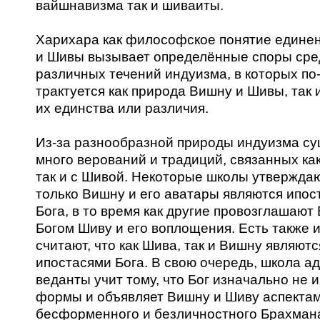
вайшнавизма так и шиваиты.
Харихара как философское понятие едине
и Шивы вызывает определённые споры сре
различных течений индуизма, в которых по
трактуется как природа Вишну и Шивы, так 
их единства или различия.
Из-за разнообразной природы индуизма су
много верований и традиций, связанных ка
так и с Шивой. Некоторые школы утверждаю
только Вишну и его аватары являются ипос
Бога, в то время как другие провозглашаю
Богом Шиву и его воплощения. Есть также и 
считают, что как Шива, так и Вишну являютс
ипостасями Бога. В свою очередь, школа ад
веданты учит тому, что Бог изначально не 
формы и объявляет Вишну и Шиву аспекта
бесформенного и безличностного Брахман