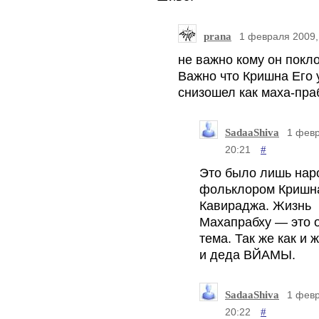
prana
1 февраля 2009,
не важно кому он покл
Важно что Кришна Его
снизошел как маха-праб
SadaaShiva
1 февр
#
20:21
Это было лишь на
фольклором Кришн
Кавираджа. Жизнь
Махапрабху — это 
тема. Так же как и 
и деда ВЙАМЫ.
SadaaShiva
1 февр
#
20:22