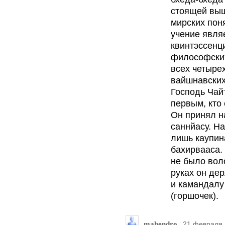
стоящей выш
мирских пон
учение явля
квинтэссенц
философски
всех четыре
вайшнавских
Господь Чай
первым, кто 
Он принял 
саннйасу. Н
лишь каупин
бахирвааса.
не было вол
руках он де
и камандалу
(горшочек).
mahendro
21 февраля 