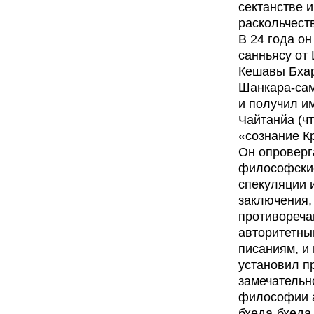
сектанстве и
раскольчест
В 24 года о
санньясу от
Кешавы Бхар
Шанкара-са
и получил и
Чайтанйа (чт
«сознание К
Он опроверг
философски
спекуляции 
заключения,
противореч
авторитетн
писаниям, и
установил п
замечательн
философии 
бхеда-бхеда 