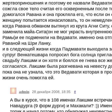
жертвоприношения и поэтому ее назвали Ведавати
сожгла свое тело считая его оскверненным после то
домогался Равана и она прокляла его, что если он
женщину попытается изнасиловать, то он немедлен
когда Равана обманом вытянул из круга Агни Ситу, 
заменила майа-Сита(он не мог украсть внутренню
Рамы)и ее подменили на Ведавати. именно она отп
Раваной на Шри Ланку.
и в следующей жизни когда Падмавати выходила з
супруг Венкатешвара попросил бога солнца пригла
свадьбу Лакшми и он хотя и боялся ее гнева все ж
согласился. Лакшми была разгневана на невесту до
пока она не узнала, что это Ведавати которая в пр
жизни очень помогла ей.
admin
#
28 декабря 2008, 18:35
А Вы в курсе, что в 108 именах Лакшми встреч
Навадурга (9 форм дурги) и Махакали? :)) Име
топик я начал потому, что обнаружил неизвестн