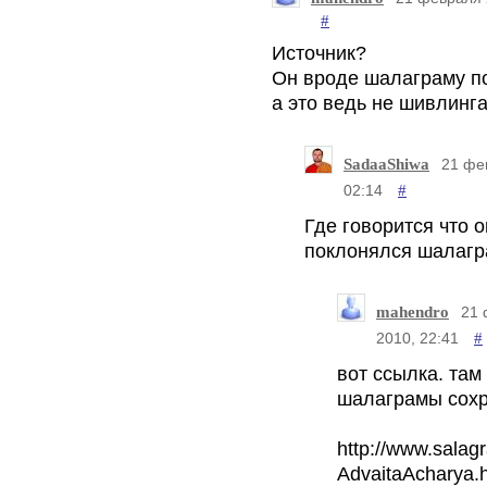
#
Источник?
Он вроде шалаграму п
а это ведь не шивлингам
SadaaShiwa
21 фе
#
02:14
Где говорится что о
поклонялся шалагр
mahendro
21 
#
2010, 22:41
вот ссылка. там
шалаграмы сох
http://www.salag
AdvaitaAcharya.