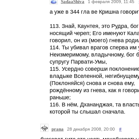
SadaaShiva
1 февраля 2009, 11:45
а уже в 344 гла ве Кришна говори
113. Знай, Каунтея, это Рудра, бог
носящий череп; Его именуют Кала;
говорил, он из (моего) гнева роди
114. Ты убивал врагов сперва им 
Неизмеримому, владычному, бог б
супругу Парвати-Умы,
115. Усердно соверши поклонение
владыке Вселенной, негибнущему
(Поклоняйся) снова и снова ему,
рождённому из гнева, как я говор
раньше;
116. В нём, Дхананджая, та власть
которой ты слышал сначала.
prana
#
28 декабря 2008, 20:00