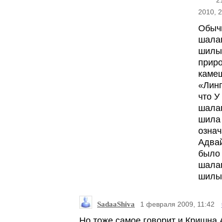
2
2010, 
Обыч
шала
шилы
прир
каме
«Линг
что У
шала
шила 
означ
Адва
было
шала
шилы
SadaaShiva
1 февраля 2009, 11:42
Но тоже самое говорит и Кришна