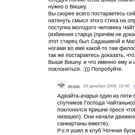
нужно о Вишну.
Вы скорее всего постараетесь се
натянуть смысл этого стиха на о
поступка молодого человека Чай
(избиения старца (причём не дока
этот старец был Садашивой и Ма
ногами во имя какой-то там фил
так же постараетесь доказать, чт
Выше Вишну, и что именно ему и 
поклоняться. :))) Попробуйте.
prana
28 декабря 2008, 19:40
Адвайта-ачарья один из пяти
спутников Господа Чайтаньи(о
поклонялся Кришне прося что
низошел). Они начали движен
санкиртаны вместе).
P.s:я ушел в клуб 'Ночная бусин