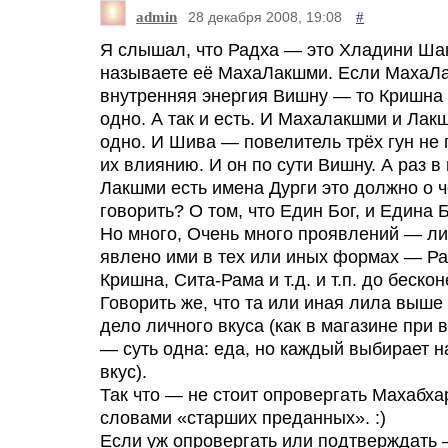
admin
#
28 декабря 2008, 19:08
Я слышал, что Радха — это Хладини Ша
называете её МахаЛакшми. Если Маха
внутренняя энергия Вишну — то Кришна
одно. А так и есть. И Махалакшми и Ла
одно. И Шива — повелитель трёх гун не
их влиянию. И он по сути Вишну. А раз в
Лакшми есть имена Дурги это должно о ч
говорить? О том, что Един Бог, и Едина
Но много, Очень много проявлений — л
явлено ими в тех или иных формах — Ра
Кришна, Сита-Рама и т.д. и т.п. до бескон
Говорить же, что та или иная лила выше
дело личного вкуса (как в магазине при
— суть одна: еда, но каждый выбирает н
вкус).
Так что — не стоит опровергать Махабха
словами «старших преданных». :)
Если уж опровергать или подтверждать