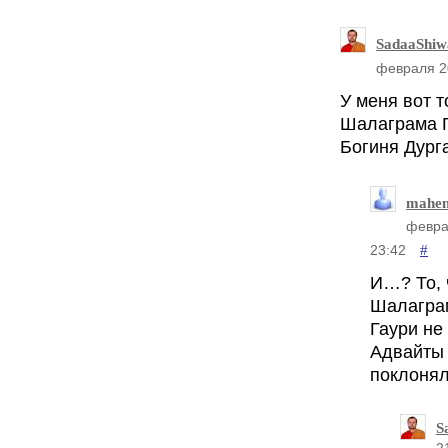
SadaaShiw
февраля 2
У меня вот т
Шалаграма Г
Богиня Дурга
mahen
февра
#
23:42
И…? То, 
Шалагра
Гаури не 
Адвайты
поклонял
S