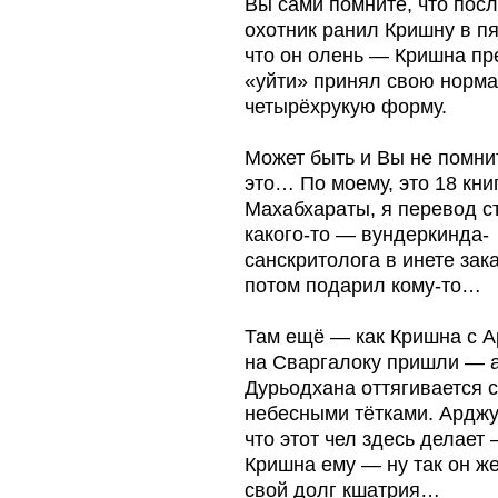
Вы сами помните, что после
охотник ранил Кришну в пя
что он олень — Кришна пр
«уйти» принял свою норм
четырёхрукую форму.
Может быть и Вы не помнит
это… По моему, это 18 кни
Махабхараты, я перевод с
какого-то — вундеркинда-
санскритолога в инете зак
потом подарил кому-то…
Там ещё — как Кришна с 
на Сваргалоку пришли — а
Дурьодхана оттягивается с
небесными тётками. Ардж
что этот чел здесь делает 
Кришна ему — ну так он ж
свой долг кшатрия…