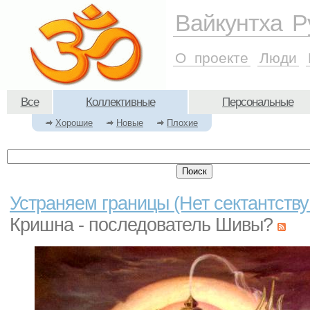
Вайкунтха Р
О проекте
Люди
Все
Коллективные
Персональные
Хорошие
Новые
Плохие
Устраняем границы (Нет сектантству
Кришна - последователь Шивы?