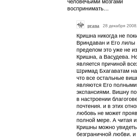
человечьими мозгами
воспринимать…
prana
28 декабря 2008,
Кришна никогда не пок
Вриндаван и Его лилы 
пределом это уже не и
Кришна, а Васудева. Н
является причиной все
Шримад Бхагаватам на
что все остальные виш
являются Его полными
экспансиями. Вишну п
в настроении благогов
почтения. и в этих отн
любовь не может прояв
полной мере. А читая 
Кришны можно увидеть
безграничной любви. и