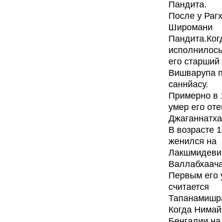
Пандита.
После у Раг
Широмани
Пандита.Ко
исполнилось 
его старший
Вишварупа 
саннйасу.
Примерно в 
умер его оте
Джаганнатх
В возрасте 1
женился на
Лакшмидеви
Валлабхаача
Первым его 
считается
Тапанамишр
Когда Нимай
Бенгалии на