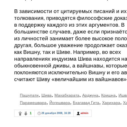
В зависимости от цитируемых писаний и их
толкования, приводятся философские дока
в поддержку каждого из этих аргументов. В
большинстве случаев, даже если признаётс
из личностей занимает более высокое пол
другая, большое уважение продолжает ока
как Вишну, так и Шиве. Например, во всех
направлениях индуизма Шива находится н
обыкновенной дживы, а вайшнавы, которы
поклоняются исключительно Вишну и его а
считают Шиву «величайшим из вайшнавов»
,
,
,
,
,
Пашупати
Шива
Махабхарата
Арджуна
Кришна
Ишв
,
,
,
,
Парамешвара
Йогешвара
Бхагавад Гита
Харихара
Х
1
28 декабря 2008, 16:28
admin