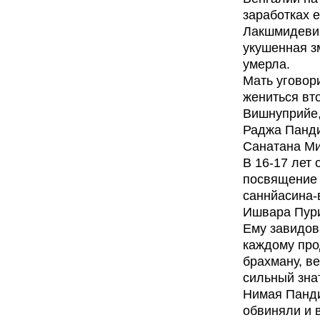
заработках 
Лакшмидеви
укушенная з
умерла.
Мать уговор
жениться вт
Вишнуприйе,
Раджа Панд
Санатана М
В 16-17 лет 
посвящение 
саннйасина
Ишвара Пур
Ему завидов
каждому про
брахману, в
сильный зна
Нимая Панд
обвиняли и 