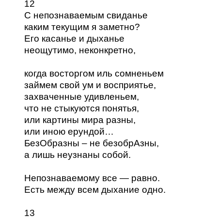
12
С непознаваемым свиданье
каким текущим я заметно?
Его касанье и дыханье
неощутимо, неконкретно,
когда восторгом иль сомненьем
займем свой ум и восприятье,
захваченные удивленьем,
что не стыкуются понятья,
или картины мира разны,
или иною ерундой…
БезОбразны – не безобрАзны,
а лишь неузнаны собой.
Непознаваемому все — равно.
Есть между всем дыхание одно.
13