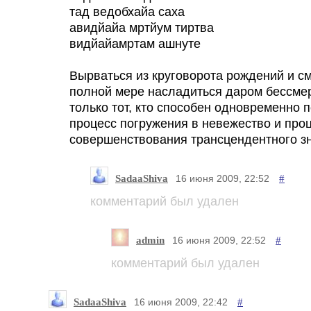
тад ведобхайа саха
авидйайа мртйум тиртва
видйайамртам ашнуте
Вырваться из круговорота рождений и см
полной мере насладиться даром бессме
только тот, кто способен одновременно 
процесс погружения в невежество и про
совершенствования трансцендентного з
SadaaShiva
#
16 июня 2009, 22:52
комментарий был удален
admin
#
16 июня 2009, 22:52
комментарий был удален
SadaaShiva
#
16 июня 2009, 22:42