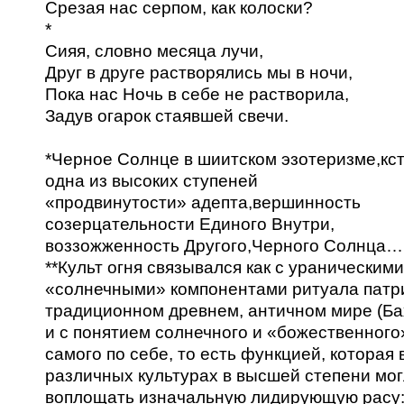
Срезая нас серпом, как колоски?
*
Сияя, словно месяца лучи,
Друг в друге растворялись мы в ночи,
Пока нас Ночь в себе не растворила,
Задув огарок стаявшей свечи.
*Черное Солнце в шиитском эзотеризме,кс
одна из высоких ступеней
«продвинутости» адепта,вершинность
созерцательности Единого Внутри,
воззожженность Другого,Черного Солнца…
**Культ огня связывался как с ураническими
«солнечными» компонентами ритуала патр
традиционном древнем, античном мире (Ба
и с понятием солнечного и «божественного
самого по себе, то есть функцией, которая 
различных культурах в высшей степени мо
воплощать изначальную лидирующую расу: