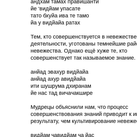
андхам тамах правишанти
йе ‘видйам упасате
тато бхуйа ива те тамо
йа у видйайа ратах
Тем, кто совершенствуется в невежеств
деятельности, уготованы темнейшие ра
невежества. Однако ещё хуже те, кто
совершенствует так называемое знание.
анйад эвахур видйайа
анйад ахур авидйайа
ити шушрума дхиранам
йе нас тад вичачакшире
Мудрецы объяснили нам, что процесс
совершенствования знаний приводит к 
результату, чем культивирование невеже
видйам чавидйам ча йас