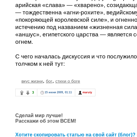
арийская «слава» — «хварено», созидающ
— тождественна «агни-рохите», ведийскому
«покоряющей королевской силе», и огненн
истечению под названием «жизненная сила
«аншус», египетского царства — является 
огнем.
С чего началась дискуссия и что послужило
толчком к ней тут:
,
,
вкус жизни
бог
стихи о боге
3
15 июня 2009, 01:11
maruty
Сделай мир лучше!
Расскажи об этом ВСЕМ!
Хотите скопировать статью на свой сайт (блог)? 