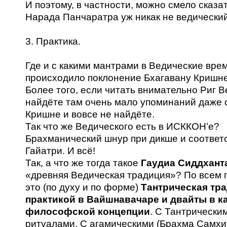
И поэтому, в частности, можно смело сказат
Нарада Панчаратра уж никак не ведический
3. Практика.
Где и с какими мантрами в Ведические вре
происходило поклонение Бхагавану Кришне
Более того, если читать внимательно Риг Ве
найдёте там очень мало упоминаний даже 
Кришне и вовсе не найдёте.
Так что же Ведического есть в ИСККОН’е?
Брахманический шнур при дикше и соотве
Гайатри. И всё!
Так, а что же тогда такое
Гаудиа Сиддхант
«древняя Ведическая традиция»? По всем 
это (по духу и по форме)
Тантрическая тра
практикой в Вайшнавачаре и двайты в к
философской концепции
. С Тантрически
ритуалами. С агамическими (Брахма Самхи