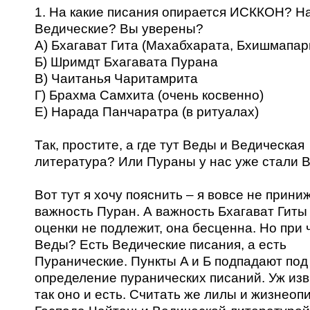
1. На какие писания опирается ИСККОН? Н
Ведические? Вы уверены?
А) Бхагават Гита (Махабхарата, Бхишмапар
Б) Шримдт Бхагавата Пурана
В) Чаитанья Чаритамрита
Г) Брахма Самхита (очень косвенно)
Е) Нарада Панчаратра (в ритуалах)
Так, простите, а где тут Веды и Ведическая
литература? Или Пураны у нас уже стали 
Вот тут я хочу пояснить – я вовсе не прини
важность Пуран. А важность Бхагават Гит
оценки не подлежит, она бесценна. Но при 
Веды? Есть Ведические писания, а есть
Пуранические. Пункты A и Б подпадают под
определение пуранических писаний. Уж изв
так оно и есть. Считать же лилы и жизнеоп