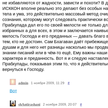
не избавляются от жадности, зависти и похоти? В 
ИСККОН вполне реально это делают без особых н
тела и ума, это действительно массовый метод оч
сознания, которому могут следовать практически в
Прабхупада дал его по своей милости не только дл
избранных а для всех, в этом и заключается наив
милость Господа и его преданных — давать благо 
тем, кто не достоин. Сам Бхагаван даёт прибежищ
душам и для него нет разницы насколько мы продв
знании писаний или в чём-то ещё, Ему важны наши
характера и преданность. Вот я и следую наставл
Прабхупады, показывая этим то, что я действитель
вернуться к Господу.
admin
#
1 ноября 2009, 11:29
Вот
shAntirashani
#
2 ноября 2009, 20:07