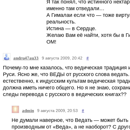
Я так понял, что истинного некта
именно там отведали…
А Гималаи если что — тоже вирт
реальность.
Истина — в Сердце.
Желаю Вам её найти, хотя бы в Ги
ОМ!
andru47au33
#
9 августа 2009, 20:42
Почему-то мне казалось, что ведическая традиция 
Руси. Ясно же, что ВЕДЫ от русского слова ведать. 
естественно, к индусским культам ведическая трад
должна иметь ничего общего. Но я не знаю, сохран
следы перевода с русского в ведических книгах??
admin
#
9 августа 2009, 20:53
Не думали наверное, что Ведать — может быть
производным от «Веда», а не наоборот? С друг