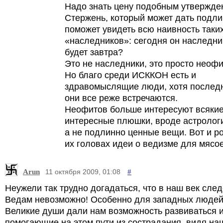
Надо знать цену подобным утвержде
Стержень, который может дать подли
поможет увидеть всю наивность таки
«наследников»: сегодня он наследник
будет завтра?
Это не наследники, это просто неофи
Но благо среди ИСККОН есть и
здравомыслящие люди, хотя послед
они все реже встречаются.
Неофитов больше интересуют всяки
интересные плюшки, вроде астрологи
а не подлинно ценные вещи. Вот и р
их головах идеи о ведизме для мясо
Arun
#
11 октября 2009, 01:08
Неужели так трудно догадаться, что в наш век сле
Ведам невозможно! Особенно для западных людей
Великие души дали нам возможность развиваться 
помогающие на этом пути из сострадания, видя на