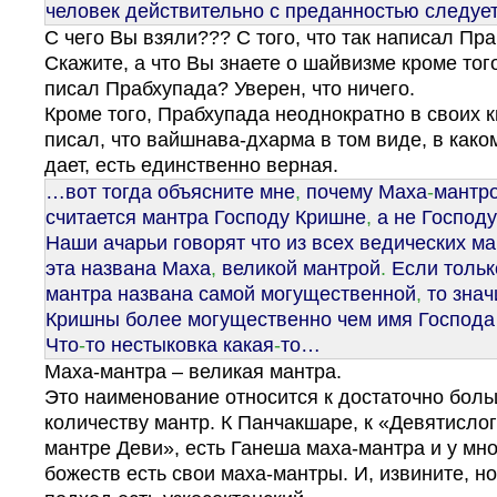
человек действительно с преданностью следуе
С чего Вы взяли??? С того, что так написал Пр
Скажите, а что Вы знаете о шайвизме кроме того
писал Прабхупада? Уверен, что ничего.
Кроме того, Прабхупада неоднократно в своих к
писал, что вайшнава-дхарма в том виде, в како
дает, есть единственно верная.
…вот тогда объясните мне
,
почему Маха
-
мантр
считается мантра Господу Кришне
,
а не Господ
Наши ачарьи говорят что из всех ведических ма
эта названа Маха
,
великой мантрой
.
Если тольк
мантра названа самой могущественной
,
то знач
Кришны более могущественно чем имя Господ
Что
-
то нестыковка какая
-
то…
Маха-мантра – великая мантра.
Это наименование относится к достаточно бол
количеству мантр. К Панчакшаре, к «Девятисло
мантре Деви», есть Ганеша маха-мантра и у мно
божеств есть свои маха-мантры. И, извините, но