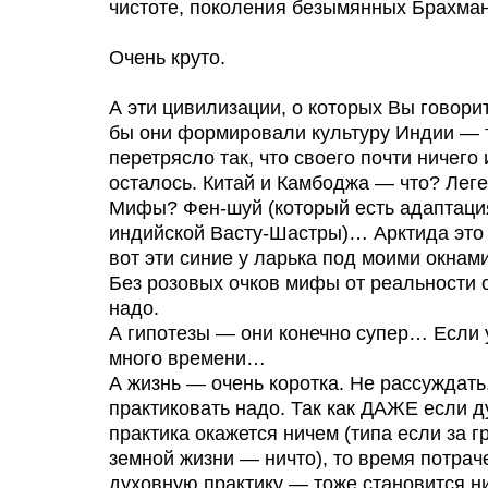
чистоте, поколения безымянных Брахман
Очень круто.
А эти цивилизации, о которых Вы говорит
бы они формировали культуру Индии — т
перетрясло так, что своего почти ничего 
осталось. Китай и Камбоджа — что? Лег
Мифы? Фен-шуй (который есть адаптаци
индийской Васту-Шастры)… Арктида это 
вот эти синие у ларька под моими окнам
Без розовых очков мифы от реальности 
надо.
А гипотезы — они конечно супер… Если 
много времени…
А жизнь — очень коротка. Не рассуждать
практиковать надо. Так как ДАЖЕ если 
практика окажется ничем (типа если за г
земной жизни — ничто), то время потрач
духовную практику — тоже становится н