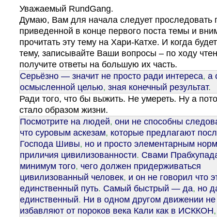
Уважаемый RundGang.
Думаю, Вам для начала следует проследовать 
приведенной в конце первого поста темы и вни
прочитать эту тему на Хари-Катхе. И когда будет
тему, записывайте Ваши вопросы – по ходу чте
получите ответы на большую их часть.
Серьёзно — значит не просто ради интереса
,
а 
осмысленной целью
,
зная конечный результат
.
Ради того, что бы выжить. Не умереть. Ну а пот
стало образом жизни.
Посмотрите на людей
,
они не способны следова
что суровым аскезам
,
которые предлагают пос
Господа Шивы
,
но и просто элементарным нор
приличия цивилизованности
.
Свами Прабхупад
минимум того
,
чего должен придерживаться
цивилизованный человек
,
и он не говорил что э
единственный путь
.
Самый быстрый — да
,
но д
единственный
.
Ни в одном другом движении не
избавляют от пороков века Кали как в ИСККОН
,