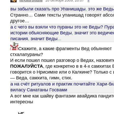
shAntirashani
#
10 октября 2009, 20:07
вы забыли сказать про Упанишады
,
это же Вед
Странно… Сами тексты упанишад говорят абсо
другое…
а с чего вы взяли что пураны это не Веды? Пур
истории объясняющие Веды
,
значит это ведиче
писания
,
значит Веды
...
Скажите, а какие фрагменты Вед объяняют
стхалапураны?
И если пошел пошел разговор о Ведах, назовит
ПОЖАЛУЙСТА
, где конкретно в в 4-х самхитах
говорится о Нрисимхе или о Калкине? Только с
— Веда, самхита, гимн, стих.
а на счёт ритуалов и практик почитайте Хари
-
бх
виласу Санатаны Госвами
А вот мне как шайву фантазии авайдика пандит
интересны