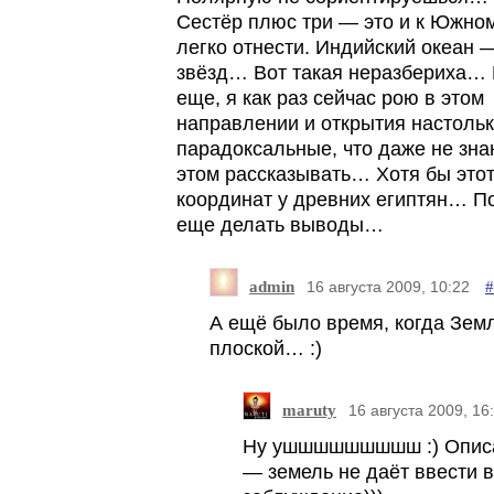
Сестёр плюс три — это и к Южном
легко отнести. Индийский океан 
звёзд… Вот такая неразбериха…
еще, я как раз сейчас рою в этом
направлении и открытия настоль
парадоксальные, что даже не знаю
этом рассказывать… Хотя бы этот
координат у древних египтян… П
еще делать выводы…
admin
#
16 августа 2009, 10:22
А ещё было время, когда Зем
плоской… :)
maruty
16 августа 2009, 16
Ну ушшшшшшшшш :) Описа
— земель не даёт ввести в