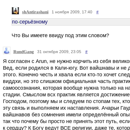
shAntirashani
#
1 ноября 2009, 17:40
по
-
серьёзному
Что Вы имеете ввиду под этим словом?
RundGang
#
31 октября 2009, 23:05
Я согласен с Arun, не нужно корчить из себя велико
Вед, если родился в Кали-югу. Вот вайшнавы и не
этого. Конечно честь и хвала если кто-то хочет сле
виддхи, но это слишком официальная часть практи
самоосознания, которая вообще нужна только на н
стадии. Смыслом всх практик является достижение
Господом, поэтому мы и следуем по стопам тех, кт
эту связь и выполняем их наставления. Ачарьи Гау
вайшнавов без сомнения имели определённый опыт
так что почему бы просто не принять этот путь, есл
к сердцу? К Богу ведут ВСЕ религии, даже те, кото