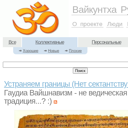
Вайкунтха Р
О проекте
Люди
Все
Коллективные
Персональные
Хорошие
Новые
Плохие
Устраняем границы (Нет сектантству
Гаудиа Вайшнавизм - не ведическая
традиция...? :)