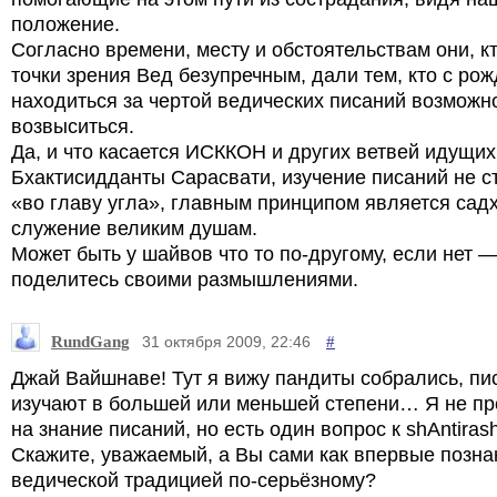
положение.
Согласно времени, месту и обстоятельствам они, к
точки зрения Вед безупречным, дали тем, кто с ро
находиться за чертой ведических писаний возможн
возвыситься.
Да, и что касается ИСККОН и других ветвей идущих
Бхактисидданты Сарасвати, изучение писаний не с
«во главу угла», главным принципом является садх
служение великим душам.
Может быть у шайвов что то по-другому, если нет 
поделитесь своими размышлениями.
RundGang
#
31 октября 2009, 22:46
Джай Вайшнаве! Тут я вижу пандиты собрались, пи
изучают в большей или меньшей степени… Я не п
на знание писаний, но есть один вопрос к shAntirash
Скажите, уважаемый, а Вы сами как впервые позна
ведической традицией по-серьёзному?