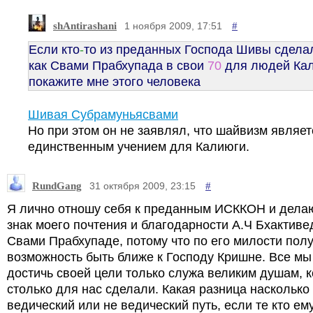
shAntirashani
#
1 ноября 2009, 17:51
Если кто
-
то из преданных Господа Шивы сделал
как Свами Прабхупада в свои
70
для людей Ка
покажите мне этого человека
Шивая Субрамуньясвами
Но при этом он не заявлял, что шайвизм являет
единственным учением для Калиюги.
RundGang
#
31 октября 2009, 23:15
Я лично отношу себя к преданным ИСККОН и делаю
знак моего почтения и благодарности А.Ч Бхактиве
Свами Прабхупаде, потому что по его милости пол
возможность быть ближе к Господу Кришне. Все м
достичь своей цели только служа великим душам, 
столько для нас сделали. Какая разница насколько
ведический или не ведический путь, если те кто ему