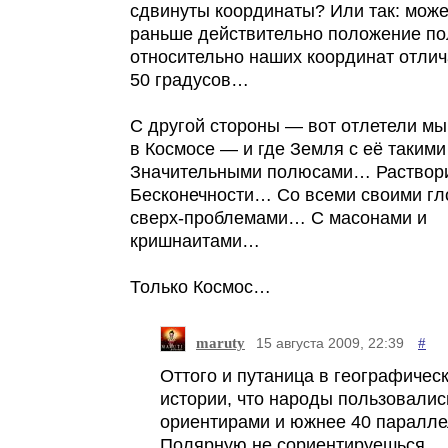
сдвинуты координаты? Или так: може
раньше действительно положение п
относительно наших координат отлич
50 градусов…
С другой стороны — вот отлетели мы
в Космосе — и где Земля с её такими
Значительными полюсами… Раствор
Бесконечности… Со всеми своими г
сверх-проблемами… С масонами и
кришнаитами…
Только Космос…
maruty
#
15 августа 2009, 22:39
Оттого и путаница в географичес
истории, что народы пользовали
ориентирами и южнее 40 паралле
Полярную не сориентируешься… 