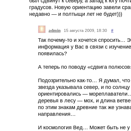
был сдвинут к северу, а запад к югу почт
градусов. Новую ориентацию завели ср
недавно — и полтыщи лет не будет)))
admin
#
15 августа 2009, 18:30
Так почему-то и хочется спросить… Э
информация у Вас в связи с изучени
появилась?
А теперь по поводу «сдвига полюсо
Подозрительно как-то… Я думал, что
звезда указывала север, и по солнц
ориентировались — мореплаватели
деревья в лесу — мох, и длина ветв
по этим знакам древние так же узнав
направления…
И космология Вед… Может быть не у