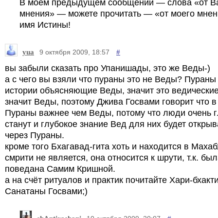
В моём предыдущем сообщении — слова «от В
мнения» — можете прочитать — «от моего мнени
имя Истины!
yua
#
9 октября 2009, 18:57
вы забыли сказать про Упанишады, это же Веды-)
а с чего вы взяли что пураны это не Веды? Пураны
истории объясняющие Веды, значит это ведические
значит Веды, поэтому Джива Госвами говорит что в
Пураны важнее чем Веды, потому что люди очень 
станут и глубокое знание Вед для них будет открыв
через Пураны.
кроме того Бхагавад-гита хоть и находится в Маха
смрити не является, она относится к шрути, т.к. бы
поведана Самим Кришной.
а на счёт ритуалов и практик почитайте Хари-бхакт
Санатаны Госвами;)