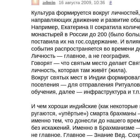
admin
#
16 августа 2009, 10:36
Культура формируется вокруг личностей,
направляющих движение и развитие общ
Например, Екатерина II сократила колич
монастырей в России до 200 (было боль
поставила их на гос.содержание. И влия
события распространяется во времени до
Личность — главное, а не география.
Говорят — что святым место делает Свя
личность, которая там живёт (жила).
Вокруг святых мест в Индии формирова
поселения — для отправления Ритуалов
обучения, далее — инфраструктура и т.п
И чем хороши индийские (как некоторые 
ругаются, «упёртые») смарта брахманы 
именно тем, что донесли до нашего вре
без искажений. Именно в Брахманизме 
не главное. Главное — Знание Вед. Сох