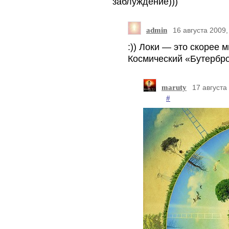
заблуждение)))
admin
16 августа 2009,
:)) Локи — это скорее 
Космический «Бутербро
maruty
17 августа
#