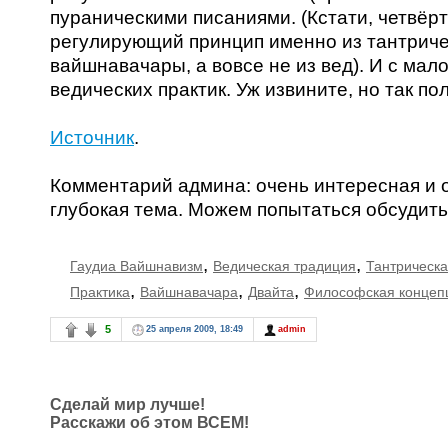
пураническими писаниями. (Кстати, четвёр
регулирующий принцип именно из тантрич
вайшнавачары, а вовсе не из вед). И с мал
ведических практик. Уж извините, но так по
Источник
.
Комментарий админа: очень интересная и 
глубокая тема. Можем попытаться обсудить
,
,
Гаудиа Вайшнавизм
Ведическая традиция
Тантрическа
,
,
,
Практика
Вайшнавачара
Двайта
Философская концеп
5
25 апреля 2009, 18:49
admin
Сделай мир лучше!
Расскажи об этом ВСЕМ!