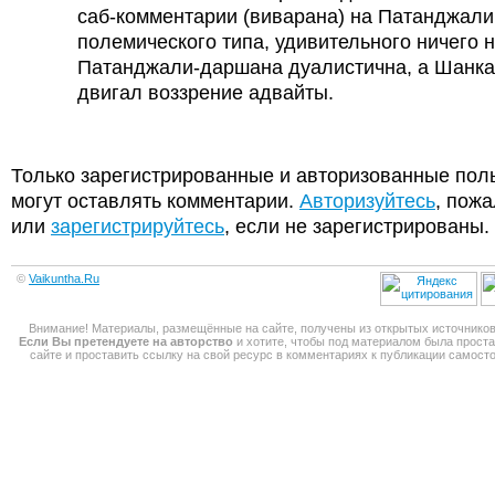
саб-комментарии (виварана) на Патанджали
полемического типа, удивительного ничего н
Патанджали-даршана дуалистична, а Шанк
двигал воззрение адвайты.
Только зарегистрированные и авторизованные пол
могут оставлять комментарии.
Авторизуйтесь
, пожа
или
зарегистрируйтесь
, если не зарегистрированы.
©
Vaikuntha.Ru
Внимание! Материалы, размещённые на сайте, получены из открытых источников
Если Вы претендуете на авторство
и хотите, чтобы под материалом была прост
сайте и проставить ссылку на свой ресурс в комментариях к публикации самос