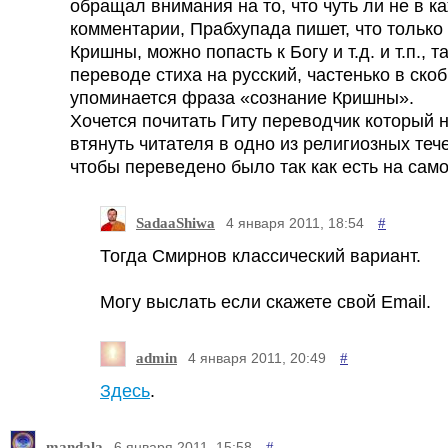
обращал внимания на то, что чуть ли не в к
комментарии, Прабхупада пишет, что только
Кришны, можно попасть к Богу и т.д. и т.п., т
переводе стиха на русский, частенько в скоб
упоминается фраза «сознание Кришны».
Хочется почитать Гиту переводчик который 
втянуть читателя в одно из религиозных тече
чтобы переведено было так как есть на сам
SadaaShiwa
#
4 января 2011, 18:54
Тогда Смирнов классический вариант.
Могу выслать если скажете свой Email.
admin
#
4 января 2011, 20:49
Здесь
.
mandala
#
6 января 2011, 15:58