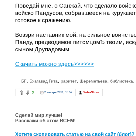
Поведай мне, о Санжай, что сделало войск
войско Пандусов, собравшееся на курукшет
готовое к сражению.
Воззри наставник мой, на сильное воинств
Панду, предводимое питомцомЪ твоим, ис
сыном Друпадовым.
Скачать можно здесь>>>>>>
,
,
,
,
,
БГ
Бхагавад Гита
раритет
Шереметьева
библиотека
3
2 января 2011, 15:52
SadaaShiwa
Сделай мир лучше!
Расскажи об этом ВСЕМ!
Хотите скопировать статью на свой сайт (блог)? 