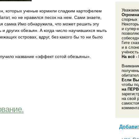
Уважаемы
ян, которых ученые кормили сладким картофелем
Огромна
атат, но не нравился песок на нем. Сами знаете,
спорных 
ая самка Имо обнаружила, что может решить эту
Некоторы
и супер-
 и других обезьян. А когда число научившихся мыть
позволяю
ежащих островах, вдруг, без какого бы то ни было
собеседн
Гите ска
и в слон
учёность
получило название «эффект сотой обезьяны».
На всё -
Внимание
получены
обитател
Если Вы
чтобы п
на ПЕРВ
зарегист
на свой 
самостоя
ование.
коммента
Добавит