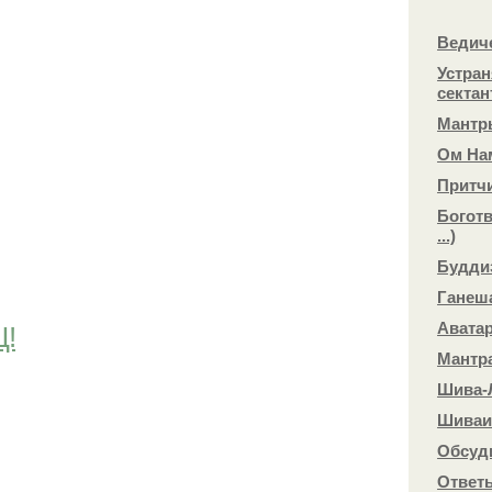
Ведиче
Устран
сектан
Мантр
Ом На
Притч
Боготв
...)
Будди
Ганеш
Аватар
Щ!
Мантр
Шива-
Шиваи
Обсуд
Ответ