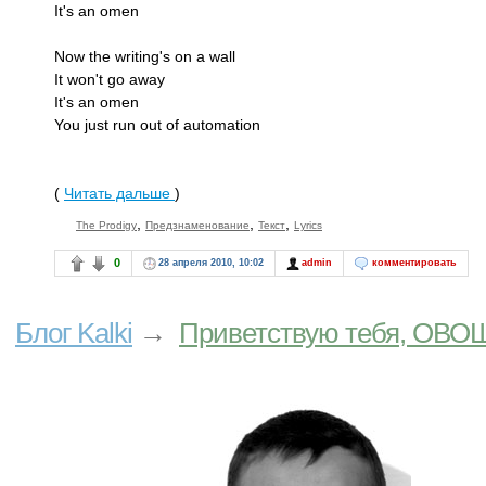
It's an omen
Now the writing's on a wall
It won't go away
It's an omen
You just run out of automation
(
Читать дальше
)
,
,
,
The Prodigy
Предзнаменование
Текст
Lyrics
0
28 апреля 2010, 10:02
admin
комментировать
Блог Kalki
→
Приветствую тебя, ОВО