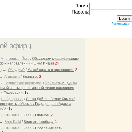
Логин:
Пароль:
Регистрация
ой эфир ↓
→
Многоликая Йога
/
Обсуждаем классификацию
ких направлений и школ Индии
24
g
→
Обсудим?
/
Махабхарата и археология.
2
→
А-двайта
/
Единство
2
→
Ведическое наследие.
/
Признать Индуизм
емой частью религиозной жизни населения
ой Федерации.
19
→
На Здоровье!
/
Саган Дайля - Белое Крыло /
ля купить в Москве / Рододендрон Адамса
айля)
13
→
Ом Нама Шивая!
/
Главное.
2
→
Блог Kalki
/
Воля это свобода.
1
→
Ом Нама Шивая!
/
Прозрение есть