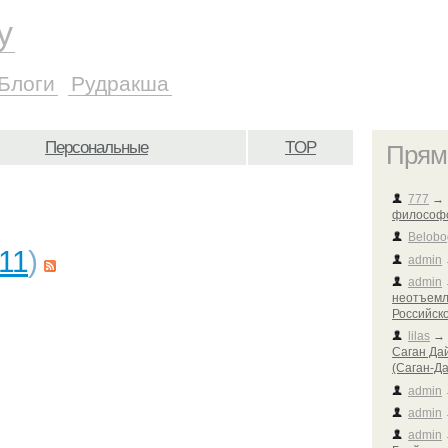
у
Блоги
Рудракша
Персональные
TOP
Прям
777
философс
Belobo
11
)
admin
admin
неотъемл
Российск
lilas
Саган Дай
(Саган-Д
admin
admin
admin