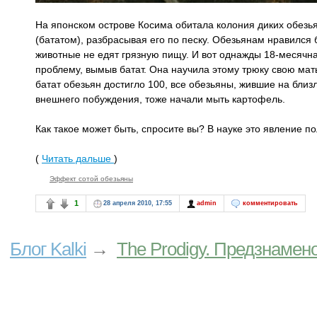
На японском острове Косима обитала колония диких обезь
(бататом), разбрасывая его по песку. Обезьянам нравился б
животные не едят грязную пищу. И вот однажды 18-месячн
проблему, вымыв батат. Она научила этому трюку свою мать
батат обезьян достигло 100, все обезьяны, жившие на близл
внешнего побуждения, тоже начали мыть картофель.
Как такое может быть, спросите вы? В науке это явление 
(
Читать дальше
)
Эффект сотой обезьяны
1
28 апреля 2010, 17:55
admin
комментировать
Блог Kalki
→
The Prodigy. Предзнамен