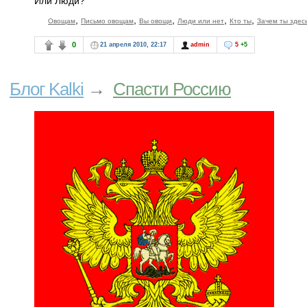
Или Люди?
,
,
,
,
,
Овощам
Письмо овощам
Вы овощи
Люди или нет
Кто ты
Зачем ты здес
0
21 апреля 2010, 22:17
admin
5
+5
Блог Kalki
→
Спасти Россию