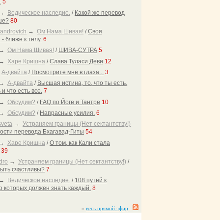
.
5
→
Ведическое наследие.
/
Какой же перевод
ше?
80
androvich
→
Ом Нама Шивая!
/
Своя
- ближе к телу.
6
→
Ом Нама Шивая!
/
ШИВА-СУТРА
5
→
Харе Кришна
/
Слава Туласи Деви
12
→
А-двайта
/
Посмотрите мне в глаза...
3
→
А-двайта
/
Высшая истина, то, что ты есть,
 и что есть все.
7
→
Обсудим?
/
FAQ по Йоге и Тантре
10
→
Обсудим?
/
Напрасные усилия.
6
veta
→
Устраняем границы (Нет сектантству!)
ости перевода Бхагавад-Гиты
54
→
Харе Кришна
/
О том, как Кали стала
39
dro
→
Устраняем границы (Нет сектантству!)
/
ыть счастливы?
7
→
Ведическое наследие.
/
108 путей к
о которых должен знать каждый.
8
»
весь прямой эфир