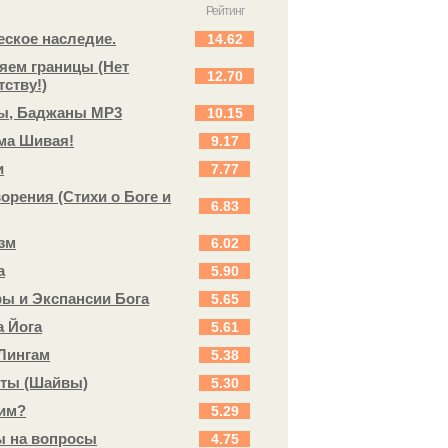
Рейтинг
ское наследие.
14.62
яем границы (Нет
12.70
тству!)
ы, Баджаны MP3
10.15
ма Шивая!
9.17
и
7.77
орения (Стихи о Боге и
6.83
зм
6.02
а
5.90
ы и Экспансии Бога
5.65
а Йога
5.61
Лингам
5.38
ты (Шайвы)
5.30
им?
5.29
ы на вопросы
4.75