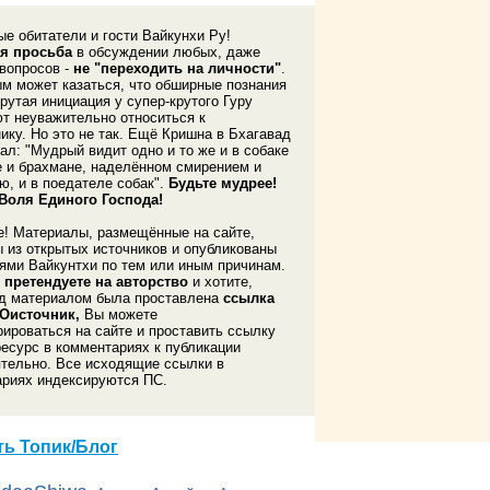
е обитатели и гости Вайкунхи Ру!
я просьба
в обсуждении любых, даже
вопросов -
не "переходить на личности"
.
м может казаться, что обширные познания
крутая инициация у супер-крутого Гуру
т неуважительно относиться к
ику. Но это не так. Ещё Кришна в Бхагавад
зал: "Мудрый видит одно и то же и в собаке
е и брахмане, наделённом смирением и
ю, и в поедателе собак".
Будьте мудрее!
 Воля Единого Господа!
! Материалы, размещённые на сайте,
 из открытых источников и опубликованы
ями Вайкунтхи по тем или иным причинам.
 претендуете на авторство
и хотите,
од материалом была проставлена
ссылка
Оисточник,
Вы можете
рироваться на сайте и проставить ссылку
ресурс в комментариях к публикации
тельно. Все исходящие ссылки в
риях индексируются ПС.
ь Топик/Блог