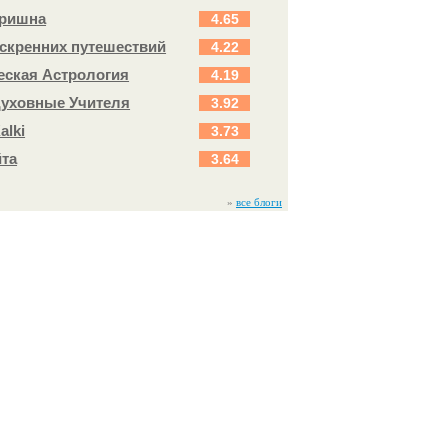
Кришна
4.65
скренних путешествий
4.22
еская Астрология
4.19
Духовные Учителя
3.92
alki
3.73
йта
3.64
»
все блоги