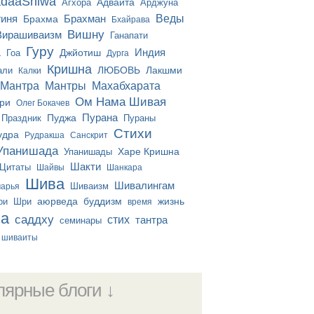
daaShiwa
Адвайта
Агхора
Арджуна
гиня
Брахман
Веды
Брахма
Бхайрава
Вишну
Вирашиваизм
Ганапати
Гуру
а
Индия
Джйотиш
Гоа
Дурга
Кришна
ЛЮБОВЬ
Лакшми
али
Калки
Мантра
Мантры
Махабхарата
Ом Нама Шивая
ри
Олег Бокачев
Пурана
Пуджа
Праздник
Пураны
Стихи
удра
Рудракша
Санскрит
Упанишада
Харе Кришна
Упанишады
Шакти
Цитаты
Шайвы
Шанкара
Шива
Шивалингам
Шиваизм
чарья
аюрведа
буддизм
жизнь
ри
Шри
время
ча
саддху
стих
тантра
семинары
шиваиты
лярные блоги ↓