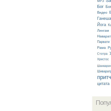
Sa
MP3
Бог
Бо
Видео
Ганеш
Йога
К
Лингам
Наварат
Парвати
Рама
Р
Стотра
Христос
Шанкара
Шиварат
прит
цитата
Попу