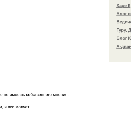
Харе 
Блог и
Ведич
Гуру, 
Блог K
А-два
что не имеешь собственного мнения.
, и все молчат.