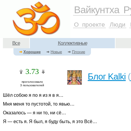
Вайкунтха Р
О проекте
Люди
Все
Коллективные
Хорошие
Новые
Плохие
3.73
Блог Kalki
(
проголосовало
3
пользователей
Шёл собою я по я из я в я…
Мня меня то пустотой, то явью…
Оказалось — я ни то, ни сё…
Я — есть я. Я был, я буду быть, я это Всё…