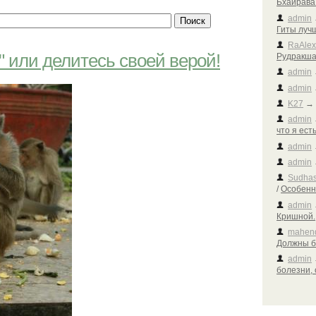
Бхайрава
admin
Гиты луч
RaAlex
 или делитесь своей верой!
Рудракша 
admin
admin
K27
admin
что я есть
admin
admin
Sudhas
/
Особенн
admin
Кришной.
mahen
Должны б
admin
болезни, 