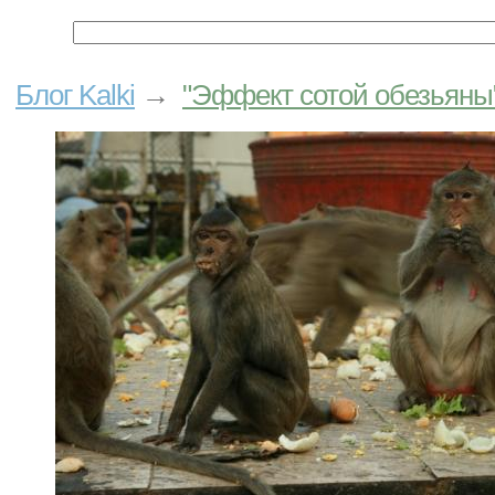
Блог Kalki
→
"Эффект сотой обезьяны"