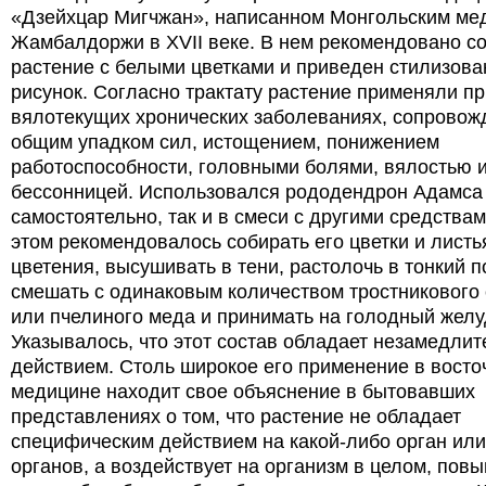
«Дзейхцар Мигчжан», написанном Монгольским ме
Жамбалдоржи в XVII веке. В нем рекомендовано с
растение с белыми цветками и приведен стилизов
рисунок. Согласно трактату растение применяли пр
вялотекущих хронических заболеваниях, сопрово
общим упадком сил, истощением, понижением
работоспособности, головными болями, вялостью 
бессонницей. Использовался рододендрон Адамса 
самостоятельно, так и в смеси с другими средствам
этом рекомендовалось собирать его цветки и листь
цветения, высушивать в тени, растолочь в тонкий 
смешать с одинаковым количеством тростникового
или пчелиного меда и принимать на голодный желу
Указывалось, что этот состав обладает незамедли
действием. Столь широкое его применение в восто
медицине находит свое объяснение в бытовавших
представлениях о том, что растение не обладает
специфическим действием на какой-либо орган или
органов, а воздействует на организм в целом, повы