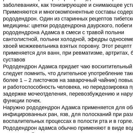
заболеваниях, как тонизирующее и снимающее уст
Применяются и многокомпонентные составы соде
рододендрон. Один из старинных рецептов тибетск
медицины: цветки рододендрона даурского, побеги
рододендрона Адамса в смеси с травой полыни
сантолистной, полыни холодной, эфедры односеме
хвоей можжевельника взятых поровну. Этот рецепт
применяется для ванн, при ревматизме, артритах, 
суставов
Рододендрон Адамса придает чаю восхитительный 
следует помнить, что длительное употребление тако
более 1 – 2 листочков на заварочный чайник) повы
и работоспособность человека, но передозировка п
задержке мочеотделения, перевозбуждению и нар
функции почек.
Наружно рододендрон Адамса применяется для о
инфицированных ран, язв, для полосканий при ра
воспалительных процессах в полости рта и в горле
Рододендрон адамса обычно применяют в виде во