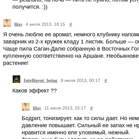
получится. :))
lilas
#
4 июля 2013, 18:15
Я очень люблю ее аромат, немного клубнику напом
заварник из 2-х кружек кладу 1 листик. Больше — 
Чаще пила Саган-Далю собранную в Восточных Го
купленную соответственно на Аршане. Необыкнов
растение!
Intelligent_being
#
8 июля 2013, 00:17
Каков эффект ??
lilas
#
11 июля 2013, 15:17
Бодрит, тонизирует. как то силы дает. Но нем
давление повышает. Сильный ее запах не н
нравится именно еле уловимый, нежный.