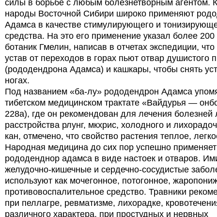
силы в борьбе с любым болезнетворным агентом. 
народы Восточной Сибири широко применяют род
Адамса в качестве стимулирующего и тонизирующ
средства. На это его применение указал более 200
ботаник Гмелин, написав в отчетах экспедиции, что
устав от переходов в горах пьют отвар душистого п
(рододендрона Адамса) и кашкары, чтобы снять уст
ногах.
Под названием «ба-лу» рододендрон Адамса упомя
тибетском медицинском трактате «Вайдурья — онбо
228а), где он рекомендован для лечения болезней 
расстройства рлунг, мкхрис, холодного и лихорадоч
кан, отмечено, что свойство растения теплое, легко
Народная медицина до сих пор успешно применяет
рододенднор адамса в виде настоек и отваров. Им
желудочно-кишечные и сердечно-сосудистые забол
используют как мочегонное, потогонное, жаропон
противовоспалительное средство. Травники реком
при пеллагре, ревматизме, лихорадке, кровотечени
различного характера, при простудных и нервных