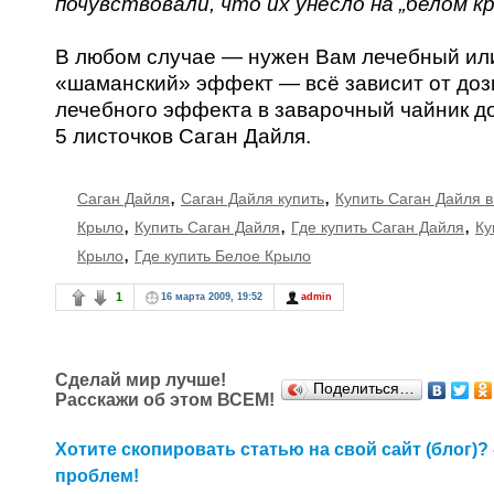
почувствовали, что их унесло на „белом к
В любом случае — нужен Вам лечебный ил
«шаманский» эффект — всё зависит от доз
лечебного эффекта в заварочный чайник д
5 листочков Саган Дайля.
,
,
Саган Дайля
Саган Дайля купить
Купить Саган Дайля 
,
,
,
Крыло
Купить Саган Дайля
Где купить Саган Дайля
Ку
,
Крыло
Где купить Белое Крыло
1
16 марта 2009, 19:52
admin
Сделай мир лучше!
Поделиться…
Расскажи об этом ВСЕМ!
Хотите скопировать статью на свой сайт (блог)? 
проблем!