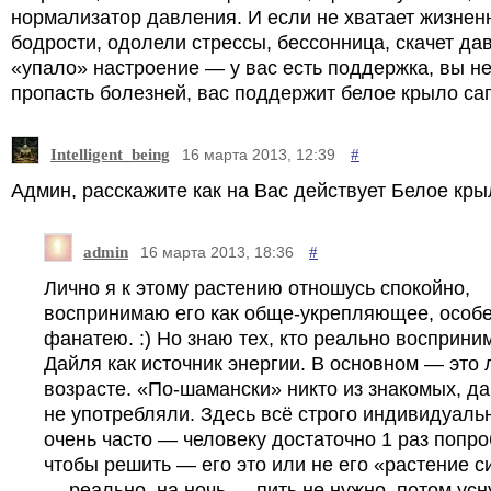
нормализатор давления. И если не хватает жизнен
бодрости, одолели стрессы, бессонница, скачет да
«упало» настроение — у вас есть поддержка, вы не
пропасть болезней, вас поддержит белое крыло са
Intelligent_being
#
16 марта 2013, 12:39
Админ, расскажите как на Вас действует Белое кр
admin
#
16 марта 2013, 18:36
Лично я к этому растению отношусь спокойно,
воспринимаю его как обще-укрепляющее, особ
фанатею. :) Но знаю тех, кто реально восприни
Дайля как источник энергии. В основном — это
возрасте. «По-шамански» никто из знакомых, да
не употребляли. Здесь всё строго индивидуаль
очень часто — человеку достаточно 1 раз попро
чтобы решить — его это или не его «растение с
— реально, на ночь — пить не нужно, потом усн