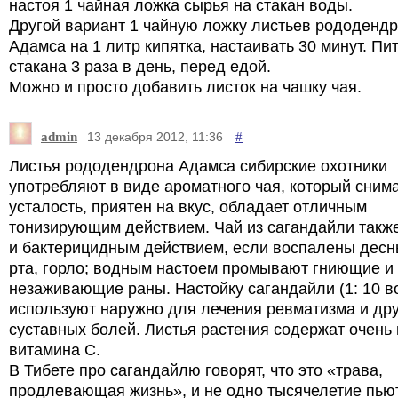
настоя 1 чайная ложка сырья на стакан воды.
Другой вариант 1 чайную ложку листьев рододенд
Адамса на 1 литр кипятка, настаивать 30 минут. Пит
стакана 3 раза в день, перед едой.
Можно и просто добавить листок на чашку чая.
admin
#
13 декабря 2012, 11:36
Листья рододендрона Адамса сибирские охотники
употребляют в виде ароматного чая, который сним
усталость, приятен на вкус, обладает отличным
тонизирующим действием. Чай из сагандайли такж
и бактерицидным действием, если воспалены десн
рта, горло; водным настоем промывают гниющие и
незаживающие раны. Настойку сагандайли (1: 10 в
используют наружно для лечения ревматизма и др
суставных болей. Листья растения содержат очень
витамина С.
В Тибете про сагандайлю говорят, что это «трава,
продлевающая жизнь», и не одно тысячелетие пьют