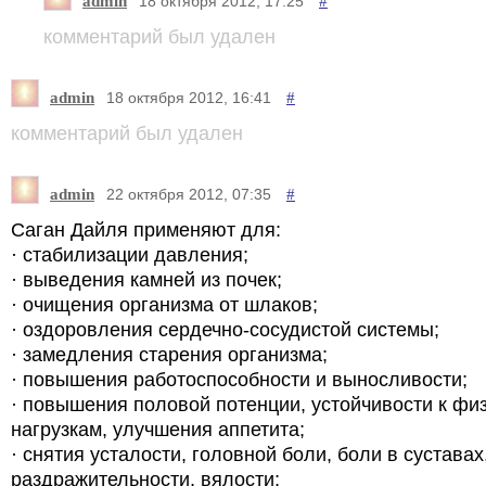
admin
#
18 октября 2012, 17:25
комментарий был удален
admin
#
18 октября 2012, 16:41
комментарий был удален
admin
#
22 октября 2012, 07:35
Саган Дайля применяют для:
· стабилизации давления;
· выведения камней из почек;
· очищения организма от шлаков;
· оздоровления сердечно-сосудистой системы;
· замедления старения организма;
· повышения работоспособности и выносливости;
· повышения половой потенции, устойчивости к фи
нагрузкам, улучшения аппетита;
· снятия усталости, головной боли, боли в суставах
раздражительности, вялости;