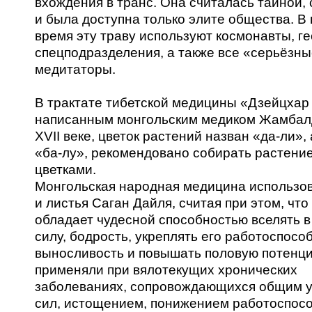
вхождения в транс. Она считалась тайной,
и была доступна только элите общества. В
время эту траву используют космонавты, ге
спецподразделения, а также все «серьёзн
медитаторы.
В трактате тибетской медицины «Дзейцхар
написанным монгольским медиком Жамбал
XVII веке, цветок растений назван «да-ли», 
«ба-лу», рекомендовано собирать растени
цветками.
Монгольская народная медицина использов
и листья Саган Дайля, считая при этом, что
обладает чудесной способностью вселять в
силу, бодрость, укреплять его работоспосо
выносливость и повышать половую потенци
применяли при вялотекущих хронических
заболеваниях, сопровождающихся общим 
сил, истощением, понижением работоспосо