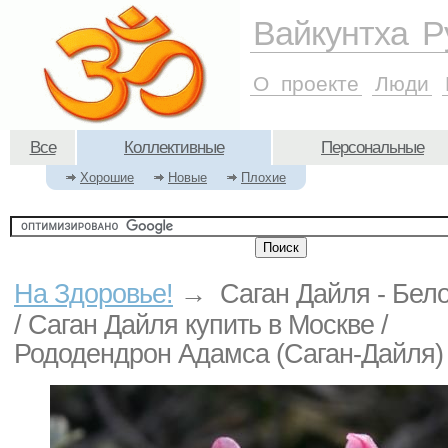
Вайкунтха Р
О проекте
Люди
Все
Коллективные
Персональные
Хорошие
Новые
Плохие
На Здоровье!
→ Саган Дайля - Бел
/ Саган Дайля купить в Москве /
Рододендрон Адамса (Саган-Дайля