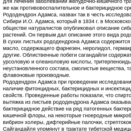
для лечения заболеваний желудочно-кишечного трак
же как противовоспалительное и бактерицидное ср
Рододендрон Адамса, назван так в честь исследов
Сибири И.О. Адамса, который в 1834 г. в Московск
обществе натуралистов опубликовал описание сиб
растений. Он первым дал описание этого вида род
В сухих листьях рододендрона Адамса содержится
масло, содержащего фарнезен, неролидол, гермак
другие. Облиственные побеги сагандайли содержа
урсоловую и олеаноловую кислоты, тритерпеноид
неустановленного состава, смолистые вещества, т
флавоновые производные.
Рододендрон Адамса при проведении исследовани
наличие фитонцидных, бактерицидных и инсектиц
свойств. Проведенные работы показали, что спирт
вытяжка из листьев рододендрона Адамса оказыва
бактерицидное действие на ряд патогенных бактер
кишечной флоры, на некоторые гноеродные микроб
вибрион холеры, дифтерийные палочки, стрептокок
Сайгандайля упомянут в трактате тибетской медиц