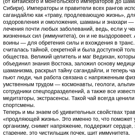
(от китайского и монгольского императоров до шам
Сибири). Императоры и правители всех рангов исп
сагандайлю как «траву, продлевающую жизнь», дл
оздоровления и омоложения, шаманы и знахари —
лечения почти любых заболеваний, ведь, если у че
жизненных сил (иммунитета), он и не выздоровеет. 
воины — для обретения силы и вхождения в транс.
считалась тайной, секретной и была доступной тол
общества. Великий целитель и маг Ведихан, котор
объединил знания Востока, заложил основу медиц
шаманизма, раскрыл тайну сагандайли, и теперь ч
пьют люди, чья работа связана с напряженным фи
умственным трудом — космонавты, геологи, альпи
сотрудники спецподразделений, а также все извес
медитаторы, экстрасенсы. Такой чай всегда ценили
спортсмены.
Теперь и мы знаем об удивительных свойствах тра
«продляющей жизнь». Это именно то, что поможет
организму, снимет напряжение, поддержит сердце,
старение, это чистильщик почек, щит иммунитета,